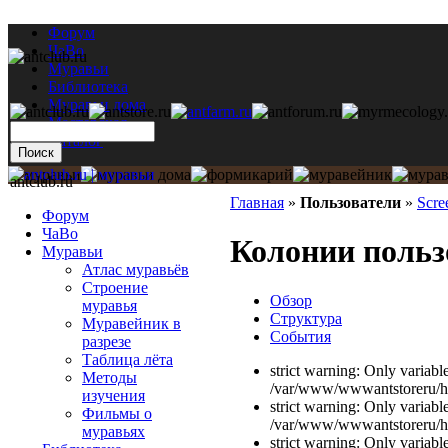
Форум
ЧаВо
Муравьи
Библиотека
Муравьи дома
Мастерская
Каталог
antclub.ru
Главная
»
Пользователи
»
Scre
Форум
ЧаВо
Колонии польз
Муравьи
Атлас муравьёв
Строение
Обзор
муравья
Структура
Муравейник в
События
разрезе
Таблица лёта
strict warning: Only variabl
Методы
/var/www/wwwantstoreru/htd
изучения
strict warning: Only variabl
Фильмы о
/var/www/wwwantstoreru/htd
муравьях
strict warning: Only variabl