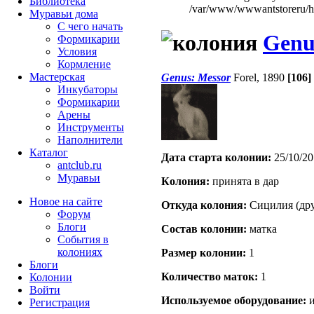
Библиотека
/var/www/wwwantstoreru/htd
Муравьи дома
С чего начать
Genu
Формикарии
Условия
Кормление
Мастерская
Genus: Messor
Forel, 1890
[106]
Инкубаторы
Формикарии
Арены
Инструменты
Наполнители
Каталог
Дата старта кoлонии:
25/10/20
antclub.ru
Муравьи
Кoлония:
принята в дар
Новое на сайте
Откуда кoлония:
Сицилия (дру
Форум
Блоги
Состав кoлонии:
матка
События в
колониях
Размер кoлонии:
1
Блоги
Количество маток:
1
Колонии
Войти
Используемое оборудование:
и
Peгиcтpaция