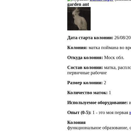
garden ant
Дата старта кoлонии:
26/08/20
Кoлония:
матка поймана во вр
Откуда кoлония:
Моск обл.
Состав кoлонии:
матка, распло
первичные рабочие
Размер кoлонии:
2
Количество маток:
1
Используемое оборудование:
и
Опыт (0-5):
1 - это моя первая
Колония
функциональное образование, с