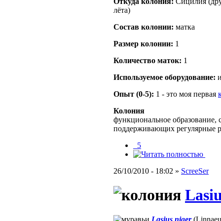
Откуда кoлония:
Сицилия (дру
лёта)
Состав кoлонии:
матка
Размер кoлонии:
1
Количество маток:
1
Используемое оборудование:
и
Опыт (0-5):
1 - это моя первая
Колония
функциональное образование, с
поддерживающих регулярные 
_5
26/10/2010 - 18:02 »
ScreeSer
Lasiu
Lasius niger
(Linnaeu