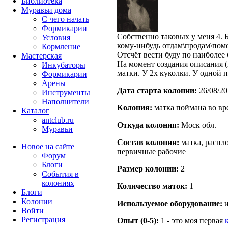
Библиотека
Муравьи дома
С чего начать
Формикарии
Собственно таковых у меня 4. Б
Условия
кому-нибудь отдам\продам\пом
Кормление
Отсчёт вести буду по наиболе
Мастерская
На момент создания описания (
Инкубаторы
матки. У 2х куколки. У одной 
Формикарии
Арены
Дата старта кoлонии:
26/08/20
Инструменты
Наполнители
Кoлония:
матка поймана во вр
Каталог
antclub.ru
Откуда кoлония:
Моск обл.
Муравьи
Состав кoлонии:
матка, распло
Новое на сайте
первичные рабочие
Форум
Блоги
Размер кoлонии:
2
События в
колониях
Количество маток:
1
Блоги
Колонии
Используемое оборудование:
и
Войти
Peгиcтpaция
Опыт (0-5):
1 - это моя первая