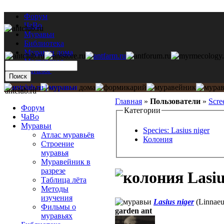
Форум
ЧаВо
Муравьи
Библиотека
Муравьи дома
Мастерская
Каталог
antclub.ru
Главная
»
Пользователи
»
Scre
Форум
Категории
ЧаВо
Муравьи
Species: Lasius niger
Атлас муравьёв
Колония
Строение
муравья
Муравейник в
разрезе
Lasiu
Таблица лёта
Методы
изучения
Lasius niger
(Linnaeu
Фильмы о
garden ant
муравьях