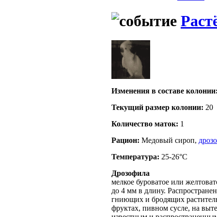
Раст
Изменения в составе кoлонии
Текущий размер кoлонии:
20
Количество маток:
1
Рацион:
Медовый сироп,
дроз
Температура:
25-26°C
Дрозофила
мелкое буроватое или желтовато
до 4 мм в длину. Распростране
гниющих и бродящих раститель
фруктах, пивном сусле, на выт
известным и распространенным