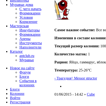
Библиотека
Муравьи дома
С чего начать
Формикарии
Условия
Кормление
Мастерская
Самое важное событие:
Все ве
Инкубаторы
Формикарии
Изменения в составе кoлонии
Арены
Инструменты
Текущий размер кoлонии:
100
Наполнители
Каталог
Количество маток:
1
antclub.ru
Муравьи
Рацион:
Яйцо, гаммарус, яблок
Новое на сайте
Температура:
25-26°C
Форум
Блоги
‹ Трагедия
^ Messor structor
События в
колониях
Блоги
Колонии
01/06/2015 - 14:42 »
Cube
Войти
Peгиcтpaция