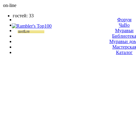
on-line
гостей: 33
Форум
ЧаВо
Муравьи
Библиотек
Муравьи до
Мастерска
Каталог