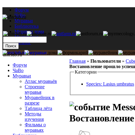
Форум
ЧаВо
Муравьи
Библиотека
Муравьи дома
Мастерская
Каталог
antclub.ru
Главная
»
Пользователи
»
Cub
Форум
Востановление прошло успе
ЧаВо
Категории
Муравьи
Атлас муравьёв
Species: Lasius umbratus
Строение
муравья
Муравейник в
разрезе
Messo
Таблица лёта
Методы
Востановление
изучения
Фильмы о
муравьях