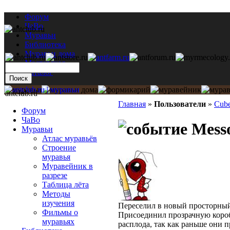
Форум
ЧаВо
Муравьи
Библиотека
Муравьи дома
Мастерская
Каталог
antclub.ru
Главная
»
Пользователи
»
Cub
Форум
ЧаВо
Messo
Муравьи
Атлас муравьёв
Строение
муравья
Муравейник в
разрезе
Таблица лёта
Методы
изучения
Переселил в новый просторны
Фильмы о
Присоединил прозрачную коробо
муравьях
расплода, так как раньше они 