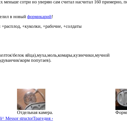
их меньше сотри но уверяю сам считал насчитал 160 примерно, п
елил в новый
формикарий
!
:
+расплод, +куколки, +рабочие, +солдаты
елток\белок яйца),муха,моль,комары,кузнечики,мучной
одуванчик\корм попугаев).
Отдельная камера.
Форм
й
^ Messor structor
Трагедия ›