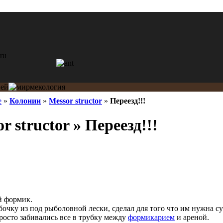
e
»
Колонии
»
Messor structor
»
Переезд!!!
r structor » Переезд!!!
й формик.
чку из под рыболовной лески, сделал для того что им нужна сух
просто забивались все в трубку между
формикарием
и ареной.