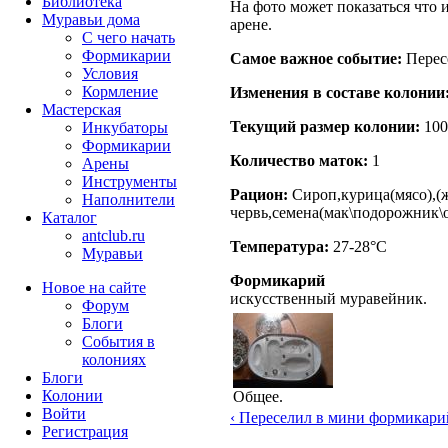
Библиотека
На фото может показаться что 
Муравьи дома
арене.
С чего начать
Формикарии
Самое важное событие:
Перес
Условия
Кормление
Изменения в составе кoлонии
Мастерская
Текущий размер кoлонии:
100
Инкубаторы
Формикарии
Количество маток:
1
Арены
Инструменты
Рацион:
Сироп,курица(мясо),(ж
Наполнители
червь,семена(мак\подорожник\
Каталог
antclub.ru
Температура:
27-28°C
Муравьи
Формикарий
Новое на сайте
искусственный муравейник.
Форум
Блоги
События в
колониях
Блоги
Колонии
Общее.
Войти
‹ Переселил в мини формикари
Peгиcтpaция