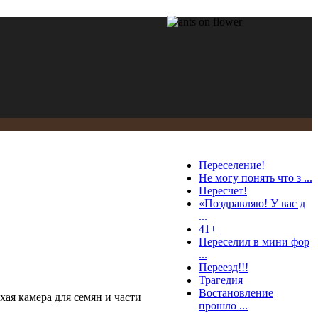
Переселение!
Не могу понять что з ...
Пересчет!
«Поздравляю! У вас д
...
41+
Переселил в мини фор
...
Переезд!!!
Трагедия
Востановление
ая камера для семян и части
прошло ...