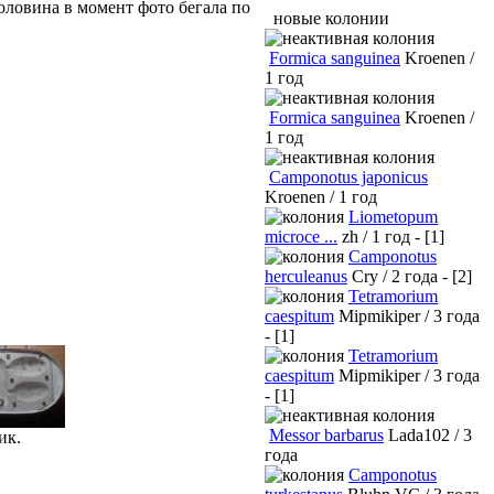
оловина в момент фото бегала по
новые колонии
Formica sanguinea
Kroenen /
1 год
Formica sanguinea
Kroenen /
1 год
Camponotus japonicus
Kroenen / 1 год
Liometopum
microce ...
zh / 1 год - [1]
Camponotus
herculeanus
Cry / 2 года - [2]
Tetramorium
caespitum
Mipmikiper / 3 года
- [1]
Tetramorium
caespitum
Mipmikiper / 3 года
- [1]
Messor barbarus
Lada102 / 3
ик.
года
Camponotus