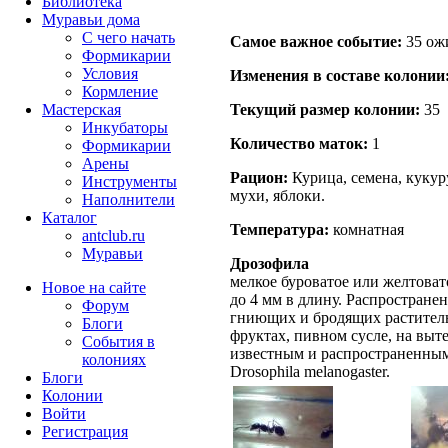
Библиотека
Муравьи дома
С чего начать
Самое важное событие:
35 ожи
Формикарии
Условия
Изменения в составе кoлонии
Кормление
Текущий размер кoлонии:
35
Мастерская
Инкубаторы
Количество маток:
1
Формикарии
Арены
Рацион:
Курица, семена, кукур
Инструменты
мухи, яблоки.
Наполнители
Каталог
Температура:
комнатная
antclub.ru
Муравьи
Дрозофила
мелкое буроватое или желтовато
Новое на сайте
до 4 мм в длину. Распростране
Форум
гниющих и бродящих раститель
Блоги
фруктах, пивном сусле, на выт
События в
известным и распространенным
колониях
Drosophila melanogaster.
Блоги
Колонии
Войти
Peгиcтpaция