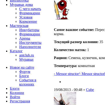
Библиотека
Муравьи дома
С чего начать
Формикарии
Условия
Кормление
Мастерская
Самое важное событие:
Пересе
Инкубаторы
корма.
Формикарии
Арены
Текущий размер кoлонии:
35
Инструменты
Наполнители
Количество маток:
1
Каталог
antclub.ru
Рацион:
Семена, кузнечик, ком
Муравьи
Температура:
комнатная
Новое на сайте
Форум
‹ Messor structor
^ Messor structor
Блоги
События в
колониях
Блоги
19/08/2013 - 00:48 »
Cube
Колонии
Войти
Peгиcтpaция