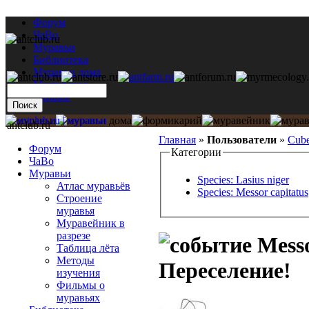
Форум
ЧаВо
Муравьи
Библиотека
Муравьи дома
Мастерская
Каталог
antclub.ru
Главная
»
Пользователи
»
Cub
Форум
Категории
ЧаВо
Муравьи
Species: Lasius niger
Атлас муравьёв
Species: Messor capitatus
Строение
муравья
Муравейник в
разрезе
Messo
Таблица лёта
Методы
Переселение!
изучения
Фильмы о
муравьях