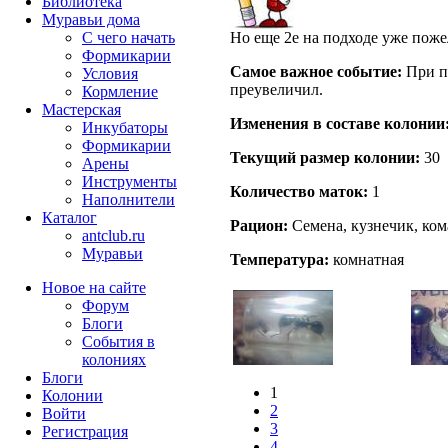
Библиотека
Муравьи дома
С чего начать
Но еще 2е на подходе уже поже
Формикарии
Самое важное событие:
При пе
Условия
преувеличил.
Кормление
Мастерская
Изменения в составе кoлонии
Инкубаторы
Формикарии
Текущий размер кoлонии:
30
Арены
Инструменты
Количество маток:
1
Наполнители
Каталог
Рацион:
Семена, кузнечик, ком
antclub.ru
Муравьи
Температура:
комнатная
Новое на сайте
Форум
Блоги
События в
колониях
Блоги
1
Колонии
2
Войти
3
Peгиcтpaция
4