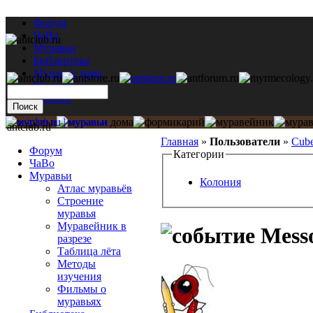
Форум
ЧаВо
Муравьи
Библиотека
Муравьи дома
Мастерская
Каталог
antclub.ru
Главная
»
Пользователи
»
Cub
Форум
Категории
ЧаВо
Муравьи
Колония
Атлас муравьёв
Строение
муравья
Муравейник в
Messo
разрезе
Таблица лёта
Методы
изучения
Фильмы о
муравьях