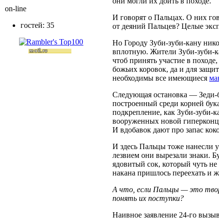
они могли их доить в походе.
on-line
И говорят о Пальцах. О них гов
гостей: 35
от деяний Пальцев? Целые эк
Но Городу Зуби-зуби-кану нико
вплотную. Жители Зуби-зуби-ка
чтоб принять участие в походе,
божьих коровок, да и для защ
необходимы все имеющиеся
ма
Следующая остановка — Зеди-б
построенный среди корней бука
подкрепление, как Зуби-зуби-к
вооруженных новой гиперконц
И вдобавок дают про запас ко
И здесь Пальцы тоже нанесли 
лезвием они вырезали знаки. Бу
ядовитый сок, который чуть не
накана пришлось переехать и жд
А что, если Пальцы — это тво
понять их поступки?
Наивное заявление 24-го вызыв