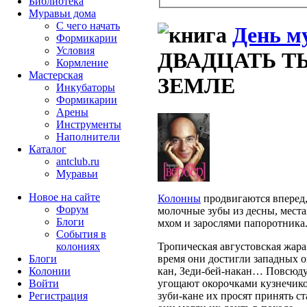
Библиотека
Муравьи дома
С чего начать
День м
Формикарии
Условия
ДВАДЦАТЬ Т
Кормление
Мастерская
ЗЕМЛЕ
Инкубаторы
Формикарии
Арены
Инструменты
Наполнители
Каталог
antclub.ru
Муравьи
Новое на сайте
Колонны
продвигаются вперед,
Форум
молочные зубы из десны, места
Блоги
мхом и зарослями папоротника
События в
колониях
Тропическая августовская жара
Блоги
время они достигли западных 
Колонии
кан, Зеди-бей-накан… Повсюду
Войти
угощают окорочками кузнечиков
Peгиcтpaция
зуби-кане их просят принять ст