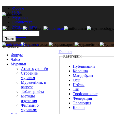
Форум
ЧаВо
Муравьи
Библиотека
Муравьи дома
Мастерская
Каталог
antclub.ru
Главная
Форум
Категории
ЧаВо
Муравьи
Публикации
Атлас муравьёв
Колонна
Строение
Мандибулы
муравья
Осы
Муравейник в
Пчёлы
разрезе
Тли
Таблица лёта
Трофоллаксис
Методы
Федерация
изучения
Эволюция
Фильмы о
Клещи
муравьях