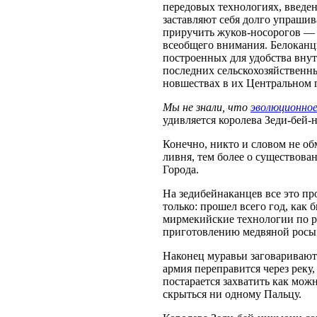
передовых технологиях, введе
заставляют себя долго упрашив
приручить жуков-носорогов — 
всеобщего внимания. Белоканц
построенных для удобства вну
последних сельскохозяйственн
новшествах в их Центральном 
Мы не знали, что
эволюционно
удивляется королева Зеди-бей-
Конечно, никто и словом не об
ливня, тем более о существова
Города.
На зедибейнаканцев все это пр
только: прошел всего год, как
мирмекийские технологии по 
приготовлению медвяной росы
Наконец муравьи заговаривают 
армия переправится через реку,
постарается захватить как мож
скрыться ни одному Пальцу.