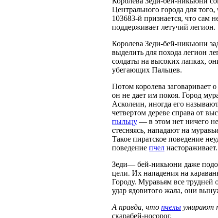
Королева Зеди-бей-никьюни сом
Центрального города для того,
103683-й признается, что сам не
поддерживает летучий легион.
Королева Зеди-бей-никьюни за
выделить для похода легион ле
солдаты на высоких лапках, он
убегающих Пальцев.
Потом королева заговаривает о
он не дает им покоя. Город мур
Асколеин, иногда его называют
четвертом дереве справа от вы
пыльцу
— в этом нет ничего не
стесняясь, нападают на муравьи
Такое пиратское поведение неу
поведение
пчел
настораживает.
Зеди— бей-никьюни даже подоз
цели. Их нападения на караван
Городу. Муравьям все трудней 
удар ядовитого жала, они выну
А правда, что
пчелы
умирают п
скарабей-носорог.