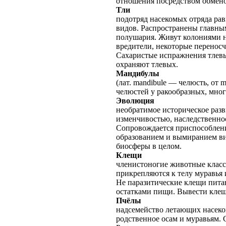
отношения посредством обмено
Тли
подотряд насекомых отряда рав
видов. Распространены главны
полушария. Живут колониями н
вредители, некоторые переносч
Сахаристые испражнения тлевы
охраняют тлевых.
Мандибулы
(лат. mandibule — челюсть, от 
челюстей у ракообразных, мно
Эволюция
необратимое историческое раз
изменчивостью, наследственно
Сопровождается приспособлени
образованием и вымиранием ви
биосферы в целом.
Клещи
членистоногие животные класс
прикрепляются к телу муравья 
Не паразитические клещи пита
остатками пищи. Вывести клещ
Пчёлы
надсемейство летающих насек
родственное осам и муравьям. 