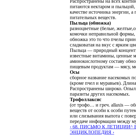
Распространены на всех конти
питаются нектаром и пыльцой, 
качестве источника энергии, а
питательных веществ.
Пыльца (обножка)
разноцветные
(белые, желтые,
комочки неправильной формы,
обножка это то что пчелы прин
сладковатая на вкус с ярким ц
Пыльца — природный концентр
известные витамины, ценные м
аминокислотному составу обно
пищевым продуктам — мясу, мо
Осы
сборное название насекомых 
(кроме пчел и муравьев). Длина
Распространены широко. Опыл
паразиты других насекомых.
Трофоллаксис
(от трофо… и греч. allaxis — 
веществ от особи к особи пут
или слизывания выпота с повер
передаче информации между м
‹ 68. ПИСЬМО К ЛЕТИЦИИ
^ 
ЭНЦИКЛОПЕДИЯ ›