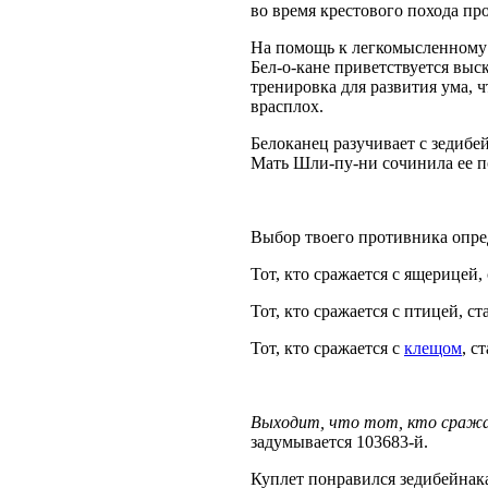
во время крестового похода пр
На помощь к легкомысленному п
Бел-о-кане приветствуется выс
тренировка для развития ума, ч
врасплох.
Белоканец разучивает с зедиб
Мать Шли-пу-ни сочинила ее п
Выбор твоего противника опре
Тот, кто сражается с ящерицей,
Тот, кто сражается с птицей, с
Тот, кто сражается с
клещом
, с
Выходит, что тот, кто сражае
задумывается 103683-й.
Куплет понравился зедибейнак