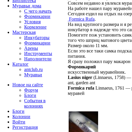
Библиотека
Совсем недавно я увлекся мур
Муравьи дома
На работе нашел пару муравей
С чего начать
Сегодня ездил на отдых на озе
Формикарии
Formica Rufa
.
Условия
На вид крупного размера и я р
Кормление
инкубатор в надежде что это са
Мастерская
Помогите пож установить самка 
Инкубаторы
того что шприц матового цвета
Формикарии
Размер около 11 мм.
Арены
Если это все таки самка подска
Инструменты
питания.
Наполнители
Я сразу положил пару макарон и
Каталог
Формикарий
antclub.ru
искусственный муравейник.
Муравьи
Lasius niger
(Linnaeus, 1758)
ant, garden ant
Новое на сайте
Formica rufa
Linnaeus, 1761
—
Форум
муравей
Блоги
События в
колониях
Блоги
Колонии
Войти
Peгиcтpaция