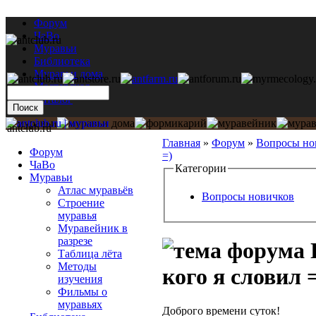
Форум
ЧаВо
Муравьи
Библиотека
Муравьи дома
Мастерская
Каталог
antclub.ru
Главная
»
Форум
»
Вопросы но
Форум
=)
ЧаВо
Категории
Муравьи
Атлас муравьёв
Вопросы новичков
Строение
муравья
Муравейник в
разрезе
Таблица лёта
Методы
кого я словил 
изучения
Фильмы о
муравьях
Доброго времени суток!