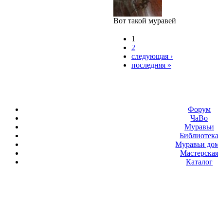
Вот такой муравей
1
2
следующая ›
последняя »
Форум
ЧаВо
Муравьи
Библиотек
Муравьи до
Мастерска
Каталог