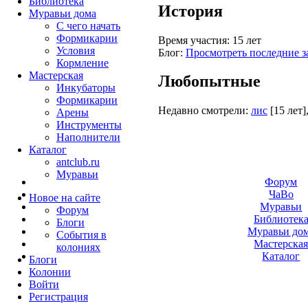
Библиотека
История
Муравьи дома
С чего начать
Формикарии
Время участия:
15 лет
Условия
Блог:
Просмотреть последние з
Кормление
Мастерская
Любопытные
Инкубаторы
Формикарии
Недавно смотрели:
лис
[15 лет]
Арены
Инструменты
Наполнители
Каталог
antclub.ru
Муравьи
Форум
ЧаВо
Новое на сайте
Муравьи
Форум
Библиотек
Блоги
Муравьи до
События в
Мастерска
колониях
Каталог
Блоги
Колонии
Войти
Peгиcтpaция