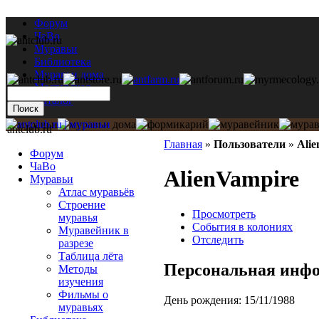
Форум
ЧаВо
Муравьи
Библиотека
Муравьи дома
Мастерская
Каталог
antclub.ru
Главная
»
Пользователи
»
Ali
Форум
ЧаВо
AlienVampire
Муравьи
Атлас муравьёв
Строение
Просмотреть
муравья
События в колониях
Муравейник в
Отследить
разрезе
Таблица лёта
Персональная инф
Методы
изучения
Фильмы о
День рождения:
15/11/1988
муравьях