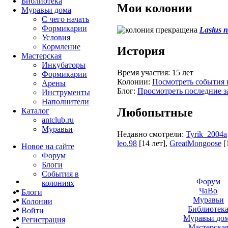
Библиотека
Мои колонии
Муравьи дома
С чего начать
Формикарии
Lasius n
Условия
Кормление
История
Мастерская
Инкубаторы
Время участия:
15 лет
Формикарии
Колонии:
Посмотреть события 
Арены
Блог:
Просмотреть последние з
Инструменты
Наполнители
Любопытные
Каталог
antclub.ru
Муравьи
Недавно смотрели:
Tyrik_2004a
leo.98
[14 лет]
,
GreatMongoose
[
Новое на сайте
Форум
Блоги
События в
Форум
колониях
ЧаВо
Блоги
Муравьи
Колонии
Библиотек
Войти
Муравьи до
Peгиcтpaция
Мастерска