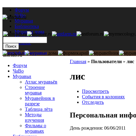
Форум
ЧаВо
Муравьи
Библиотека
Муравьи дома
Мастерская
Каталог
antclub.ru
Главная
»
Пользователи
»
лис
Форум
ЧаВо
лис
Муравьи
Атлас муравьёв
Строение
Просмотреть
муравья
События в колониях
Муравейник в
Отследить
разрезе
Таблица лёта
Персональная инф
Методы
изучения
Фильмы о
День рождения:
06/06/2011
муравьях