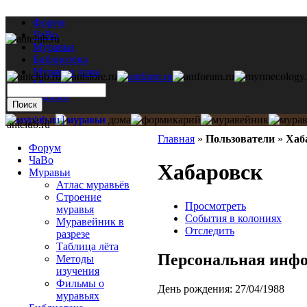
Форум
ЧаВо
Муравьи
Библиотека
Муравьи дома
Мастерская
Каталог
antclub.ru
Главная
»
Пользователи
»
Хаб
Форум
ЧаВо
Хабаровск
Муравьи
Атлас муравьёв
Строение
Просмотреть
муравья
События в колониях
Муравейник в
Отследить
разрезе
Таблица лёта
Персональная инф
Методы
изучения
Фильмы о
День рождения:
27/04/1988
муравьях