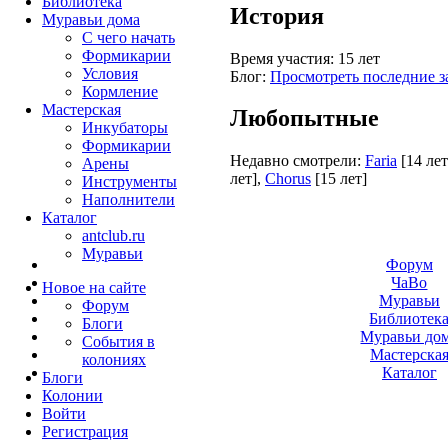
Библиотека
История
Муравьи дома
С чего начать
Формикарии
Время участия:
15 лет
Условия
Блог:
Просмотреть последние з
Кормление
Мастерская
Любопытные
Инкубаторы
Формикарии
Недавно смотрели:
Faria
[14 лет
Арены
лет]
,
Chorus
[15 лет]
Инструменты
Наполнители
Каталог
antclub.ru
Муравьи
Форум
ЧаВо
Новое на сайте
Муравьи
Форум
Библиотек
Блоги
Муравьи до
События в
Мастерска
колониях
Каталог
Блоги
Колонии
Войти
Peгиcтpaция