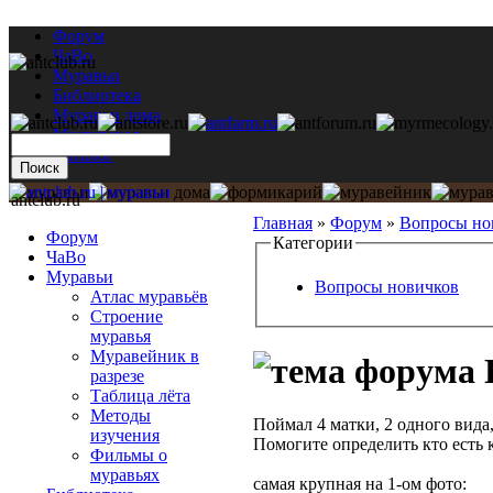
Форум
ЧаВо
Муравьи
Библиотека
Муравьи дома
Мастерская
Каталог
antclub.ru
Главная
»
Форум
»
Вопросы но
Форум
Категории
ЧаВо
Муравьи
Вопросы новичков
Атлас муравьёв
Строение
муравья
Муравейник в
разрезе
Таблица лёта
Методы
Поймал 4 матки, 2 одного вида,
изучения
Помогите определить кто есть 
Фильмы о
муравьях
самая крупная на 1-ом фото: