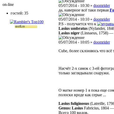
on-line
05/07/2014 - 10:30 »
doomrider
да, наверное всё таки первая
Fo
гостей: 35
05/07/2014 - 10:10 »
doomrider
P.S - получается что к
Lasius umbratus
(Nylander, 184
Lasius niger
(Linnaeus, 1758)
05/07/2014 - 10:05 »
doomrider
Cube, более склоняюсь что всё 
Насчёт 2-х самок с 3-ей фотогр
только заглядывали снаружи.
О матке номер 1 я пока еще со
полоски вроде как серые ...
Lasius fuliginosus
(Latreille, 179
Genus: Lasius
Fabricius, 1804
Всего 100 видов.