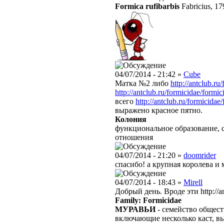
Formica rufibarbis
Fabricius, 17
04/07/2014 - 21:42 »
Cube
Матка №2 либо
http://antclub.ru
http://antclub.ru/formicidae/formici
всего
http://antclub.ru/formicidae
выражено красное пятно.
Колония
функциональное образование, 
отношения
04/07/2014 - 21:20 »
doomrider
спасибо! а крупная королева и 
04/07/2014 - 18:43 »
Mirell
Добрый день. Вроде эти http://antc
Family: Formicidae
МУРАВЬИ
- семейство общес
включающие несколько каст, вы