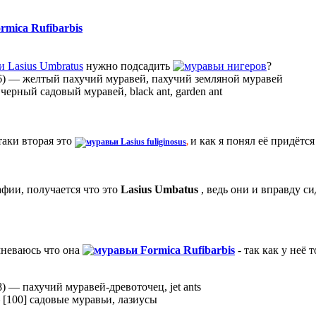
rmica Rufibarbis
Lasius Umbratus
нужно подсадить
нигеров
?
6)
—
желтый пахучий муравей, пахучий земляной муравей
—
черный садовый муравей, black ant, garden ant
таки вторая это
и как я понял её придётся 
Lasius fuliginosus
,
афии, получается что это
Lasius Umbatus
, ведь они и вправду с
мневаюсь что она
Formica Rufibarbis
- так как у неё 
8)
—
пахучий муравей-древоточец, jet ants
—
[100] садовые муравьи, лазиусы