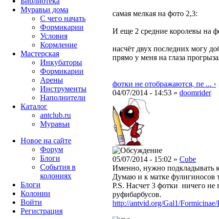
Библиотека
Муравьи дома
самая мелкая на фото 2,3:
С чего начать
Формикарии
И еще 2 средние королевы на ф
Условия
Кормление
насчёт двух последних могу доб
Мастерская
прямо у меня на глаза прогрыза
Инкубаторы
Формикарии
Арены
фотки не отображаются, пе ... ›
Инструменты
04/07/2014 - 14:53 »
doomrider
Наполнители
Каталог
antclub.ru
Муравьи
Новое на сайте
Форум
Блоги
05/07/2014 - 15:02 »
Cube
События в
Именно, нужно подкладывать к
колониях
Думаю и к матке фулигиносов 
Блоги
P.S. Насчет 3 фотки ничего не г
Колонии
руфибарбусов.
Войти
http://antvid.org/Gal1/Formicinae
Peгиcтpaция