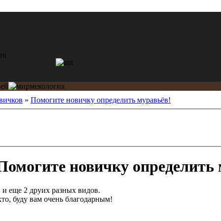
вичков
»
Помогите новичку определить муравьёв!
Помогите новичку определить 
 и еще 2 друих разных видов.
кто, буду вам очень благодарным!