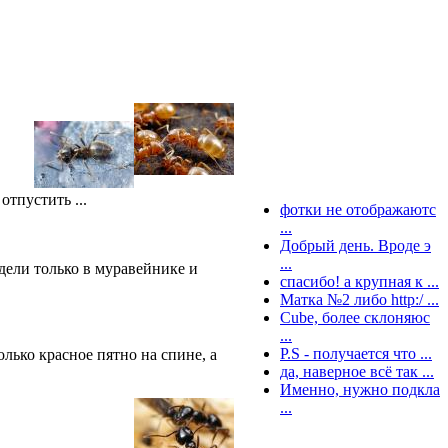
отпустить ...
фотки не отображаютс
...
Добрый день. Вроде э
...
идели только в муравейнике и
спасибо! а крупная к ...
Матка №2 либо http:/ ...
Cube, более склоняюс
...
P.S - получается что ...
только красное пятно на спине, а
да, наверное всё так ...
Именно, нужно подкла
...