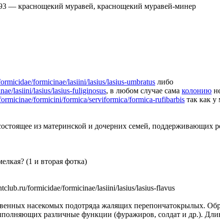
93
—
краснощекий муравей, краснощекий муравей-минер
/formicidae/formicinae/lasiini/lasius/lasius-umbratus
либо
nae/lasiini/lasius/lasius-fuliginosus
, в любом случае сама
колонию
не
/formicinae/formicini/formica/serviformica/formica-rufibarbis
так как у
состоящее из материнской и дочерних семей, поддерживающих 
мелкая? (1 и вторая фотка)
lub.ru/formicidae/formicinae/lasiini/lasius/lasius-flavus
твенных насекомых подотряда жалящих перепончатокрылых. Обр
полняющих различные функции (фуражиров, солдат и др.). Длин