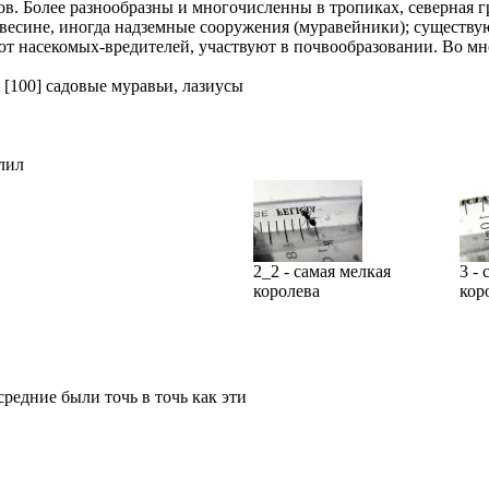
дов. Более разнообразны и многочисленны в тропиках, северная 
ревесине, иногда надземные сооружения (муравейники); существ
т насекомых-вредителей, участвуют в почвообразовании. Во мн
—
[100] садовые муравьи, лазиусы
лил
2_2 - самая мелкая
3 - 
королева
кор
редние были точь в точь как эти