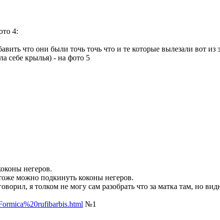
ото 4:
авить что они были точь точь что и те которые вылезали вот из 
ла себе крылья) - на фото 5
оконы негеров.
тоже можно подкинуть коконы негеров.
оворил, я толком не могу сам разобрать что за матка там, но вид
/Formica%20rufibarbis.html
№1