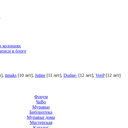
3
в колониях
аписи в блоге
т]
,
timaks
[10 лет]
,
Juline
[11 лет]
,
Dodge-
[12 лет]
,
VeeP
[12 лет]
Форум
ЧаВо
Муравьи
Библиотека
Муравьи дома
Мастерская
Каталог