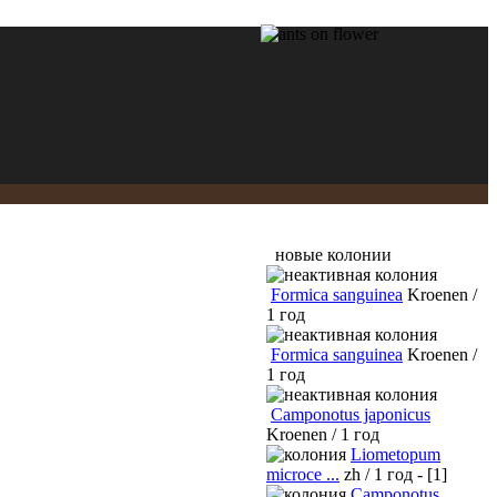
новые колонии
Formica sanguinea
Kroenen /
1 год
Formica sanguinea
Kroenen /
1 год
Camponotus japonicus
Kroenen / 1 год
Liometopum
microce ...
zh / 1 год - [1]
Camponotus