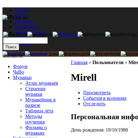
Форум
ЧаВо
Муравьи
Библиотека
Муравьи дома
Мастерская
Каталог
antclub.ru
Главная
»
Пользователи
»
Mire
Форум
ЧаВо
Mirell
Муравьи
Атлас муравьёв
Строение
Просмотреть
муравья
События в колониях
Муравейник в
Отследить
разрезе
Таблица лёта
Персональная инф
Методы
изучения
Фильмы о
День рождения:
19/10/1988
муравьях