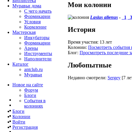
Библиотека
Мои колонии
Муравьи дома
С чего начать
Формикарии
Lasius alienus
-
_1
_
Условия
Кормление
История
Мастерская
Инкубаторы
Время участия:
13 лет
Формикарии
Колонии:
Посмотреть события 
Арены
Блог:
Просмотреть последние з
Инструменты
Наполнители
Любопытные
Каталог
antclub.ru
Муравьи
Недавно смотрели:
Sergey
[7 ле
Новое на сайте
Форум
Блоги
События в
колониях
Блоги
Колонии
Войти
Peгиcтpaция