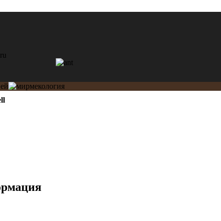
ll
ормация