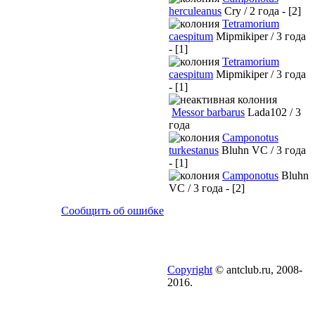
herculeanus
Cry / 2 года - [2]
Tetramorium
caespitum
Mipmikiper / 3 года
- [1]
Tetramorium
caespitum
Mipmikiper / 3 года
- [1]
Messor barbarus
Lada102 / 3
года
Camponotus
turkestanus
Bluhn VC / 3 года
- [1]
Camponotus
Bluhn
VC / 3 года - [2]
Сообщить об ошибке
Copyright
© antclub.ru, 2008-
2016.