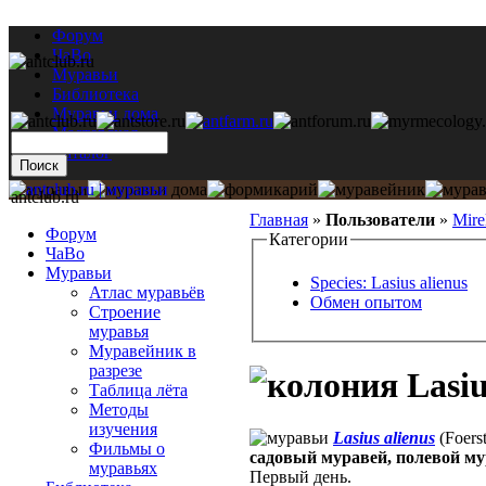
Форум
ЧаВо
Муравьи
Библиотека
Муравьи дома
Мастерская
Каталог
antclub.ru
Главная
»
Пользователи
»
Mire
Форум
Категории
ЧаВо
Муравьи
Species: Lasius alienus
Атлас муравьёв
Обмен опытом
Строение
муравья
Муравейник в
разрезе
Lasiu
Таблица лёта
Методы
изучения
Lasius alienus
(Foers
Фильмы о
садовый муравей, полевой мура
муравьях
Первый день.