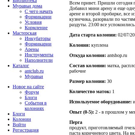
Библиотека
Всем привет. Пришли сегодня п
Муравьи дома
Добавил мини арену и еще одн
С чего начать
арене и второй пробирке, все и
Формикарии
кузнечика, разорвали по частя
Условия
раздуты. 23:00 все успокоились
Кормление
Мастерская
Дата старта кoлонии:
02/07/20
Инкубаторы
Формикарии
Кoлония:
куплена
Арены
Инструменты
Откуда кoлония:
antshop.ru
Наполнители
Каталог
Состав кoлонии:
матка, распл
antclub.ru
рабочие
Муравьи
Размер кoлонии:
30
Новое на сайте
Количество маток:
1
Форум
Блоги
Используемое оборудование:
и
События в
колониях
Опыт (0-5):
2 - в прошлом у м
Блоги
Колонии
Перга
Войти
продукт, приготовляемый пче
Peгиcтpaция
паста коричневого цвета. На в