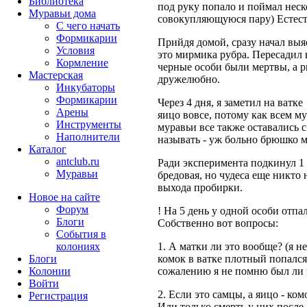
Библиотека
под руку попало и поймал неск
Муравьи дома
совокупляющуюся пару) Естест
С чего начать
Формикарии
Прийдя домой, сразу начал выяс
Условия
это мирмика рубра. Пересадил в
Кормление
черные особи были мертвы, а 
Мастерская
дружелюбно.
Инкубаторы
Формикарии
Через 4 дня, я заметил на ватк
Арены
яицо вовсе, потому как всем м
Инструменты
муравьи все также оставались 
Наполнители
называть - уж больно брюшко м
Каталог
antclub.ru
Ради эксперимента подкинул 1
Муравьи
бредовая, но чудеса еще никто 
выхода пробирки.
Новое на сайте
Форум
! На 5 день у одной особи отпа
Блоги
Собственно вот вопросы:
События в
колониях
1. А матки ли это вообще? (я н
Блоги
комок в ватке плотный попался.
Колонии
сожалению я не помню был ли э
Войти
2. Если это самцы, а яицо - ко
Peгиcтpaция
Или только смерть у них после 