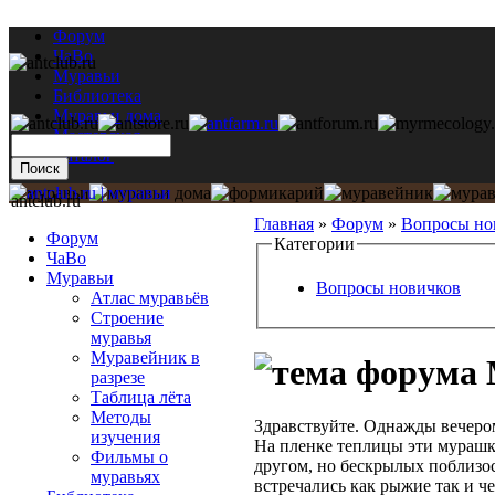
Форум
ЧаВо
Муравьи
Библиотека
Муравьи дома
Мастерская
Каталог
antclub.ru
Главная
»
Форум
»
Вопросы но
Форум
Категории
ЧаВо
Муравьи
Вопросы новичков
Атлас муравьёв
Строение
муравья
Муравейник в
разрезе
Таблица лёта
Методы
Здравствуйте. Однажды вечеро
изучения
На пленке теплицы эти мурашки
Фильмы о
другом, но бескрылых поблизос
муравьях
встречались как рыжие так и че