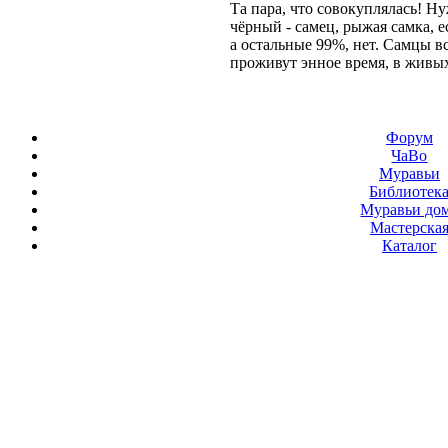
Та пара, что совокуплялась! Н
чёрный - самец, рыжая самка, е
а остальные 99%, нет. Самцы в
проживут энное время, в живых
Форум
ЧаВо
Муравьи
Библиотек
Муравьи до
Мастерска
Каталог