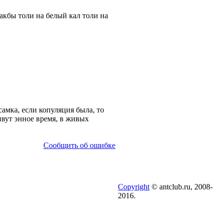
акбы толи на белый кал толи на
амка, если копуляция была, то
ивут энное время, в живых
Сообщить об ошибке
Copyright
© antclub.ru, 2008-
2016.