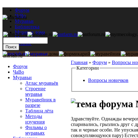
Форум
ЧаВо
Муравьи
Библиотека
Муравьи дома
Мастерская
Каталог
antclub.ru
Главная
»
Форум
»
Вопросы но
Форум
Категории
ЧаВо
Муравьи
Вопросы новичков
Атлас муравьёв
Строение
муравья
Муравейник в
разрезе
Таблица лёта
Методы
Здравствуйте. Однажды вечеро
изучения
спаривались, грызлись друг с 
Фильмы о
так и черные особи. Не упуская
муравьях
совокупляющуюся пару) Естест