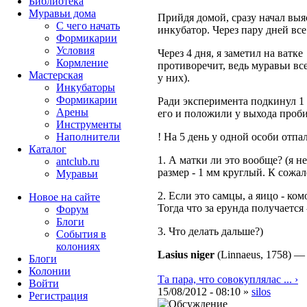
Библиотека
Муравьи дома
Прийдя домой, сразу начал выяс
С чего начать
инкубатор. Через пару дней вс
Формикарии
Условия
Через 4 дня, я заметил на ватк
Кормление
противоречит, ведь муравьи вс
Мастерская
у них).
Инкубаторы
Формикарии
Ради эксперимента подкинул 1
Арены
его и положили у выхода проб
Инструменты
Наполнители
! На 5 день у одной особи отпа
Каталог
1. А матки ли это вообще? (я н
antclub.ru
размер - 1 мм круглый. К сожа
Муравьи
2. Если это самцы, а яицо - ко
Новое на сайте
Тогда что за ерунда получаетс
Форум
Блоги
3. Что делать дальше?)
События в
колониях
Lasius niger
(Linnaeus, 1758)
Блоги
Колонии
Та пара, что совокуплялас ... ›
Войти
15/08/2012 - 08:10 »
silos
Peгиcтpaция