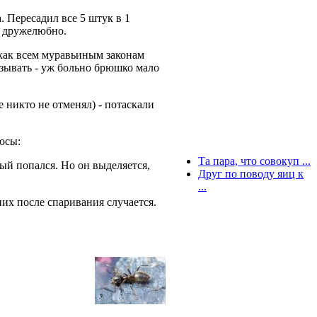
. Пересадил все 5 штук в 1
е дружелюбно.
у как всем муравьиным законам
азывать - уж больно брюшко мало
е никто не отменял) - потаскали
росы:
Та пара, что совокуп ...
ный попался. Но он выделяется,
Друг по поводу яиц к
...
них после спаривания случается.