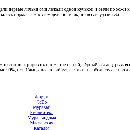
дали первые яичьки оми лежали одной кучькой и были по хожи к
алось норм. я сам в этом деле новичок, но всеже удачи тебе
ужно сконцентрировать внимание на ней, чёрный - самец, рыжая с
ные 99%, нет. Самцы все погибнут, а самки в любом случае прож
Форум
ЧаВо
Муравьи
Библиотека
Муравьи дома
Мастерская
Каталог