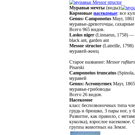
Messor structor
Муравьи мечты
(виды):
Кормовые
насекомые
: все ку
Genus: Camponotus
Mayr, 1861
муравьи-древоточцы, сахарные
Всего 965 видов.
Lasius niger
(Linnaeus, 1758)
black ant, garden ant
Messor structor
(Latreille, 1798)
муравей-жнец
Старое название:
Messor rufitars
Pisarski
Camponotus truncatus
(Spinola
муравей
Genus: Acromyrmex
Mayr, 1865
муравьи-грибоводы
Всего 26 видов.
Насекомое
класс беспозвоночных типа чле
грудь и брюшко, 3 пары ног, у
Развитие, как правило, с мета
куколка), взрослое насекомое.
группа животных на Земле.