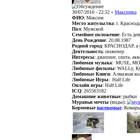
30/07/2010 - 22:32 »
Максимка
ФИО
: Максим
Место жительства
: г. Краснод
Пол
: Мужской
Семейное положение
: Есть де
День Рождение
: 20.08.1987
Родной город
: КРАСНОДАР, а р
Деятельность
: инженер
Интересы
: джипинг, охота, ак
Любимая музыка
: MUSE, MOBY
Любимые фильмы
: WALLy, К
Любимые Книги
: Алмазная к
Любимые Игры
: Half Life
Онлайн игры
: Half Life
ICQ
: 265563182
Домашние животные
: рыбки
Муравьи мечты
(виды):
Кормовые
насекомые
: Кома