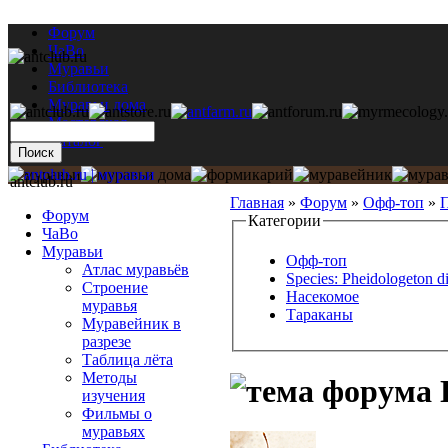
Форум
ЧаВо
Муравьи
Библиотека
Муравьи дома
Мастерская
Каталог
antclub.ru
Главная
»
Форум
»
Офф-топ
»
П
Форум
Категории
ЧаВо
Муравьи
Офф-топ
Атлас муравьёв
Species: Pheidologeton d
Строение
Насекомое
муравья
Тараканы
Муравейник в
разрезе
Таблица лёта
Методы
изучения
Фильмы о
муравьях