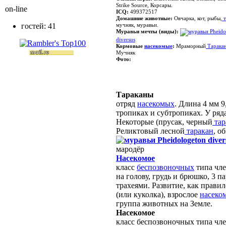
Strike Source, Корсары.
on-line
ICQ:
499372517
Домашние животные:
Овчарка, кот, рыбы,
т
гостей: 41
мучняк, муравьи.
Муравьи мечты
(виды):
Pheido
diversus
Кормовые
насекомые
:
Мраморный
Тарака
Мучняк
Фото:
Тараканы
отряд
насекомых
. Длина 4 мм 9
тропиках и субтропиках. У ряд
Некоторые (прусак, черный
тар
Реликтовый лесной
таракан
, о
Pheidologeton diver
мародёр
Насекомое
класс
беспозвоночных
типа чле
на голову, грудь и брюшко, 3 
трахеями. Развитие, как прави
(или куколка), взрослое
насеко
группа животных на Земле.
Насекомое
класс беспозвоночных типа чле