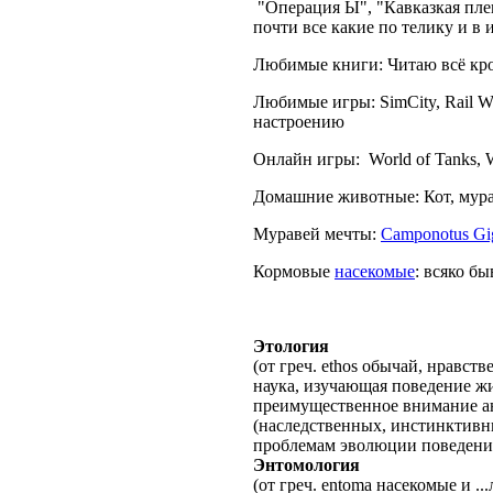
"Операция Ы", "Кавказкая плен
почти все какие по телику и в 
Любимые книги: Читаю всё кр
Любимые игры: SimCity, Rail Wor
настроению
Онлайн игры: World of Tanks, War
Домашние животные: Кот, мур
Муравей мечты:
Camponotus Gi
Кормовые
насекомые
: всяко бы
Этология
(от греч. ethos обычай, нравств
наука, изучающая поведение жи
преимущественное внимание а
(наследственных, инстинктивн
проблемам эволюции поведени
Энтомология
(от греч. entoma насекомые и .