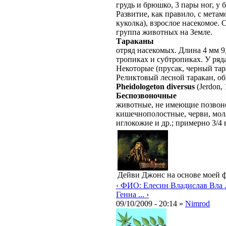
грудь и брюшко, 3 пары ног, у
Развитие, как правило, с мета
куколка), взрослое насекомое.
группа животных на Земле.
Тараканы
отряд насекомых. Длина 4 мм 9
тропиках и субтропиках. У ряд
Некоторые (прусак, черный тар
Реликтовый лесной таракан, о
Pheidologeton diversus
(Jerdon,
Беспозвоночные
животные, не имеющие позвоно
кишечнополостные, черви, мол
иглокожие и др.; примерно 3/4
Дейви Джонс на основе моей ф
‹ ФИО: Елесин Владислав Вла .
Генна ... ›
09/10/2009 - 20:14 »
Nimrod