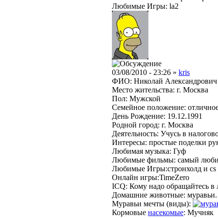
Любимые Игры: la2
03/08/2010 - 23:26 »
kris
ФИО: Николай Александрович
Место жительства: г. Москва
Пол: Мужской
Семейное положение: отлично
День Рождение: 19.12.1991
Родной город: г. Москва
Деятельность: Учусь в налогов
Интересы: простые поделки ру
Любимая музыка: Гуф
Любимые фильмы: cамый любим
Любимые Игры:стронхолд и cs
Онлайн игры:TimeZero
ICQ: Кому надо обращайтесь в 
Домашние животные: муравьи.
Муравьи мечты (виды):
Кормовые
насекомые
: Мучняк