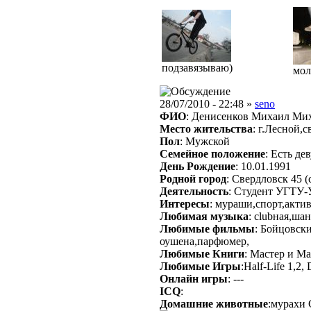
подзавязываю)
мол
28/07/2010 - 22:48 »
seno
ФИО
: Денисенков Михаил Ми
Место жительства
: г.Лесной,
Пол
: Мужской
Семейное положение
: Есть де
День Рождение
: 10.01.1991
Родной город
: Свердловск 45 (
Деятельность
: Студент УГТУ
Интересы
: мураши,спорт,акти
Любимая музыка
: clubная,ш
Любимые фильмы
: Бойцовск
оушена,парфюмер,
Любимые Книги
: Мастер и М
Любимые Игры
:Half-Life 1,2,
Онлайн игры
: ---
ICQ
:
Домашние животные
:мурахи 