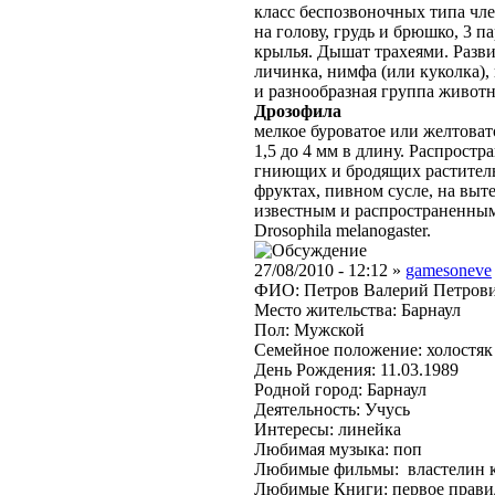
класс беспозвоночных типа чле
на голову, грудь и брюшко, 3 п
крылья. Дышат трахеями. Разви
личинка, нимфа (или куколка),
и разнообразная группа животн
Дрозофила
мелкое буроватое или желтоват
1,5 до 4 мм в длину. Распрост
гниющих и бродящих раститель
фруктах, пивном сусле, на выт
известным и распространенным
Drosophila melanogaster.
27/08/2010 - 12:12 »
gamesoneve
ФИО: Петров Валерий Петров
Место жительства: Барнаул
Пол: Мужской
Семейное положение: холостяк
День Рождения: 11.03.1989
Родной город: Барнаул
Деятельность: Учусь
Интересы: линейка
Любимая музыка: поп
Любимые фильмы: властелин 
Любимые Книги: первое прави