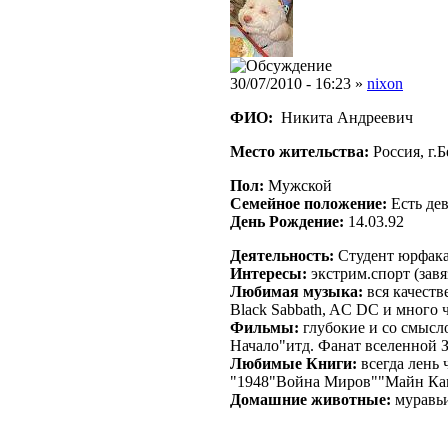
30/07/2010 - 16:23 »
nixon
ФИО:
Никита Андреевич
Место жительства:
Россия, г.
Пол:
Мужской
Семейное положение:
Есть де
День Рождение:
14.03.92
Деятельность:
Студент юрфак
Интересы:
экстрим.спорт (зав
Любимая музыка:
вся качестве
Black Sabbath, AC DC и много 
Фильмы:
глубокие и со смысл
Начало"итд. Фанат вселенной 
Любимые Книги:
всегда лень 
"1948"Война Миров""Майн К
Домашние животные:
муравьи