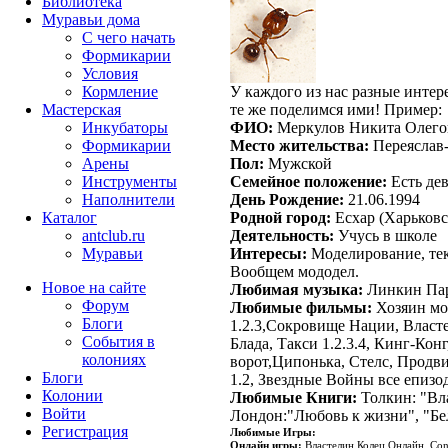
Библиотека
Муравьи дома
С чего начать
Формикарии
Условия
Кормление
У каждого из нас разные интер
Мастерская
те же поделимся ими! Пример:
Инкубаторы
ФИО:
Меркулов Никита Олего
Формикарии
Место жительства:
Переяслав-
Арены
Пол:
Мужской
Инструменты
Семейное положение:
Есть де
Наполнители
День Рождение:
21.06.1994
Каталог
Родной город:
Есхар (Харьковс
antclub.ru
Деятельность:
Учусь в школе
Муравьи
Интересы:
Моделирование, тек
Вообщем мододел.
Новое на сайте
Любимая музыка:
Линкин Па
Форум
Любимые фильмы:
Хозяин мо
Блоги
1.2.3
,
Сокровище Нации
,
Власте
События в
Блада
,
Такси 1.2.3.4
,
Кинг-Конг
колониях
ворот
,
Ципонька
,
Стелс
,
Продви
Блоги
1.2
,
Звездные Войны все епизоды.
Колонии
Любимые Книги:
Толкин: "Вл
Войти
Лондон:"Любовь к жизни"
,
"Бе
Peгиcтpaция
Любимые Игры:
Онлайн игры:
Властелин Колец Онлайн, Con