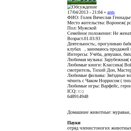
17/04/2013 - 21:04 »
ants
ФИО: Голев Вячеслав Геннадь
Место жительства: Воронеж( ро
Пол: Мужской
Семейное положение: Не женат,
Возраст.01.03.93
Деятельность:, прогуливаю баб
клубах , занимаюсь продажей в
Интересы: Учёба, девушки, бмх
Любимая музыка: Зарубежная( к
Любимые книги: Классика( Во
смотритель, Тихий Дон, Мастер 
Любимые фильмы: Звёздные во
чёнить с Чаком Норрисом ( тип
Любимые игры: Варфейс, герои
ICQ:
ICQ
648914948
Домашние животные: муравьи, 
Пауки
отряд членистоногих животных 