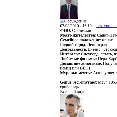
03/08/2010 - 16:19 »
stas_voronk
ФИО
: Станислав
Место жительства
: Санкт-Пет
Семейное положение
: женат
Родной город
: Ленинград
Деятельность
: Бизенс - страхо
Интересы
: Сноуборд, летать, 
Любимые фильмы
: Перл Хар
Домашние животные
: Попуга
немец или ВЕО)
Муравьи мечты
: Acromyrmex s
Genus: Acromyrmex
Mayr, 1865
грибоводы
Всего 26 видов.