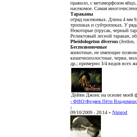
правило, с метаморфозом яйцо,
насекомое. Самая многочисленн
Тараканы
отряд насекомых. Длина 4 мм 9
тропиках и субтропиках. У ряд
Некоторые (прусак, черный тар
Реликтовый лесной таракан, о
Pheidologeton diversus
(Jerdon,
Беспозвоночные
животные, не имеющие позвоно
кишечнополостные, черви, мол
др.; примерно 3/4 видов всех 
Дейви Джонс на основе моей ф
‹ ФИО:Федяев Пётр Владимиро 
›
09/10/2009 - 20:14 »
Nimrod