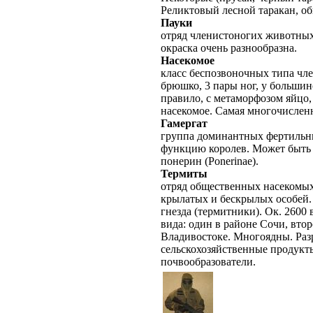
Реликтовый лесной таракан, о
Пауки
отряд членистоногих животных 
окраска очень разнообразна.
Насекомое
класс беспозвоночных типа член
брюшко, 3 пары ног, у большин
правило, с метаморфозом яйцо,
насекомое. Самая многочисленн
Гамергат
группа доминантных фертильн
функцию королев. Может быть 
понерин (Ponerinae).
Термиты
отряд общественных насекомых
крылатых и бескрылых особей. 
гнезда (термитники). Ок. 2600 
вида: один в районе Сочи, вто
Владивостоке. Многоядны. Разр
сельскохозяйственные продукты
почвообразователи.