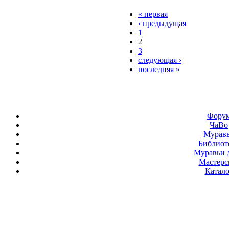
« первая
‹ предыдущая
1
2
3
следующая ›
последняя »
Фору
ЧаВо
Мурав
Библиот
Муравьи 
Мастерс
Катало