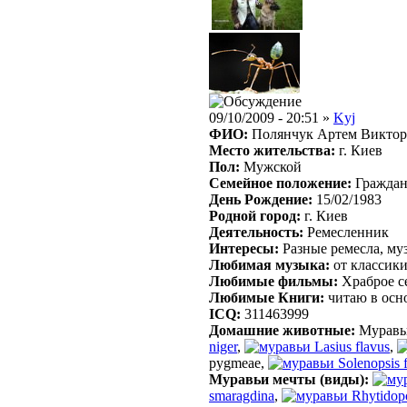
09/10/2009 - 20:51 »
Kyj
ФИО:
Полянчук Артем Виктор
Место жительства:
г. Киев
Пол:
Мужской
Семейное положение
:
Граждан
День Рождение:
15/02/1983
Родной город:
г. Киев
Деятельность:
Ремесленник
Интересы:
Разные ремесла, му
Любимая музыка:
от классики
Любимые фильмы:
Храброе се
Любимые Книги:
читаю в осн
ICQ:
311463999
Домашние животные:
Муравь
niger
,
Lasius flavus
,
pygmeae,
Solenopsis 
Муравьи мечты (виды):
smaragdina
,
Rhytidopo