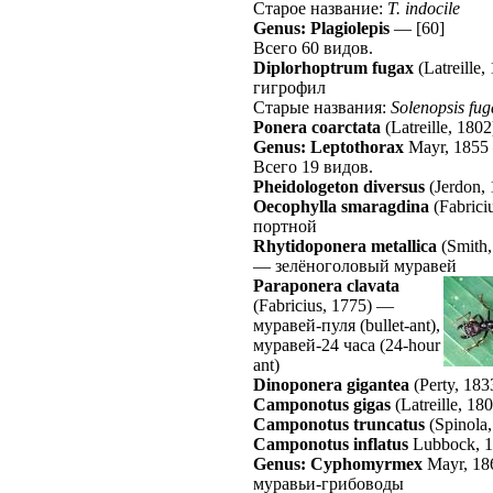
Старое название:
T. indocile
Genus: Plagiolepis
—
[60]
Всего 60 видов.
Diplorhoptrum fugax
(Latreille,
гигрофил
Старые названия:
Solenopsis fug
Ponera coarctata
(Latreille, 1802
Genus: Leptothorax
Mayr, 1855
Всего 19 видов.
Pheidologeton diversus
(Jerdon,
Oecophylla smaragdina
(Fabrici
портной
Rhytidoponera metallica
(Smith,
—
зелёноголовый муравей
Paraponera clavata
(Fabricius, 1775)
—
муравей-пуля (bullet-ant),
муравей-24 часа (24-hour
ant)
Dinoponera gigantea
(Perty, 183
Camponotus gigas
(Latreille, 18
Camponotus truncatus
(Spinola
Camponotus inflatus
Lubbock, 
Genus: Cyphomyrmex
Mayr, 1
муравьи-грибоводы