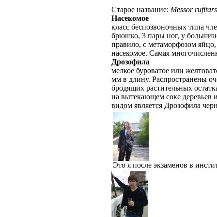
Старое название:
Messor rufitars
Насекомое
класс беспозвоночных типа член
брюшко, 3 пары ног, у большин
правило, с метаморфозом яйцо,
насекомое. Самая многочисленн
Дрозофила
мелкое буроватое или желтовато
мм в длину. Распространены о
бродящих растительных остатка
на вытекающем соке деревьев 
видом является Дрозофила черно
Это я после экзаменов в инсти