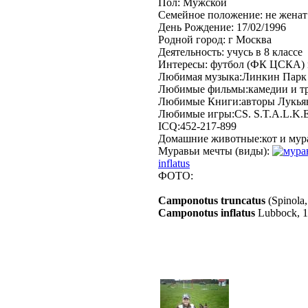
Пол: Мужской
Семейное положение: не женат
День Рождение: 17/02/1996
Родной город: г Москва
Деятельность: учусь в 8 классе
Интересы: футбол (ФК ЦСКА) 
Любимая музыка:Линкин Парк 
Любимые фильмы:камедии и т
Любимые Книги:авторы Лукьян
Любимые игры:CS. S.T.A.L.K.
ICQ:452-217-899
Домашние животные:кот и мур
Муравьи мечты (виды):
inflatus
ФОТО:
Camponotus truncatus
(Spinola
Camponotus inflatus
Lubbock, 