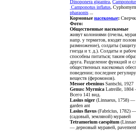
Dinoponera gigantea
,
Camponotus
Camponotus inflatus
, Cyphomyrme
pharaonis
...
Кормовые
насекомые
:
Сверчк
Фото:
Общественные насекомые
живут колониями (пчелы, мурав
напр. у термитов, входят поло
размножение), солдаты (защиту
гнезда и т. д.). Солдаты и раб
способны питаться; таким обра
друга. Разделение функций и 
общественных насекомых обесп
поведении; последнее регулир
веществ (феромонов).
Messor ebeninus
Santschi, 1927
Genus: Myrmica
Latreille, 1804
Всего 141 вид.
Lasius niger
(Linnaeus, 1758)
garden ant
Lasius flavus
(Fabricius, 1782)
(садовый, земляной) муравей
Tetramorium caespitum
(Linnae
—
дерновый муравей, pavement