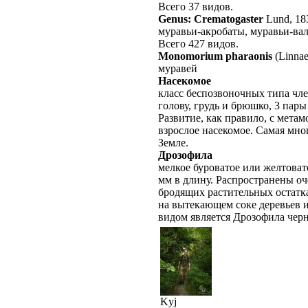
Всего 37 видов.
Genus: Crematogaster
Lund, 18
муравьи-акробаты, муравьи-ва
Всего 427 видов.
Monomorium pharaonis
(Linnae
муравей
Насекомое
класс беспозвоночных типа чле
голову, грудь и брюшко, 3 пар
Развитие, как правило, с метам
взрослое насекомое. Самая мно
Земле.
Дрозофила
мелкое буроватое или желтовато
мм в длину. Распространены о
бродящих растительных остатка
на вытекающем соке деревьев 
видом является Дрозофила черно
Kyj