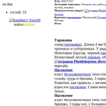
ICQ:
499372517
on-line
Домашние животные:
Овчарка, кот, рыбы,
т
мучняк, муравьи.
Муравьи мечты
(виды):
Pheido
гостей: 33
diversus
Кормовые
насекомые
:
Мраморный
Тарака
Мучняк
Фото:
Тараканы
отряд
насекомых
. Длина 4 мм 9
тропиках и субтропиках. У ряд
Некоторые (прусак, черный
тар
Реликтовый лесной
таракан
, о
Pheidologeton diver
мародёр
Насекомое
класс
беспозвоночных
типа чле
голову, грудь и брюшко, 3 пар
Развитие, как правило, с метам
взрослое
насекомое
. Самая мно
Земле.
Насекомое
класс беспозвоночных типа член
брюшко, 3 пары ног, у большин