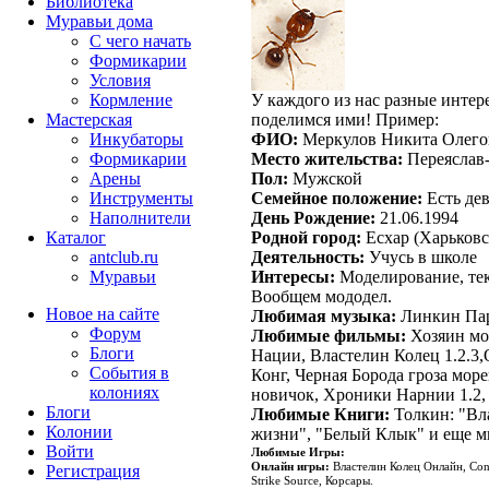
Библиотека
Муравьи дома
С чего начать
Формикарии
Условия
Кормление
У каждого из нас разные интере
Мастерская
поделимся ими! Пример:
Инкубаторы
ФИО:
Меркулов Никита Олего
Формикарии
Место жительства:
Переяслав-
Арены
Пол:
Мужской
Инструменты
Семейное положение:
Есть де
Наполнители
День Рождение:
21.06.1994
Каталог
Родной город:
Есхар (Харьковс
antclub.ru
Деятельность:
Учусь в школе
Муравьи
Интересы:
Моделирование, тек
Вообщем мододел.
Новое на сайте
Любимая музыка:
Линкин Па
Форум
Любимые фильмы:
Хозяин мо
Блоги
Нации
,
Властелин Колец 1.2.3
,
События в
Конг
,
Черная Борода гроза мор
колониях
новичок
,
Хроники Нарнии 1.2
Блоги
Любимые Книги:
Толкин: "Вл
Колонии
жизни"
,
"Белый Клык" и еще м
Войти
Любимые Игры:
Онлайн игры:
Властелин Колец Онлайн, Con
Peгиcтpaция
Strike Source, Корсары.