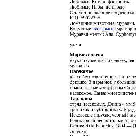
Любимые Книги: фантастика
Любимые Игры: не играю
Онлайн игры: бильярд девятка
ICQ: 59922335
Домашние животные: муравьи, 
Кормовые
насекомые
: мраморн
Муравьи мечты: Atta, Cyphomyr
удачи.
Мирмекология
наука изучающая муравьев, ча
муравьев.
Насекомое
класс беспозвоночных типа член
брюшко, 3 пары ног, у большин
правило, с метаморфозом яйцо,
насекомое. Самая многочисленн
Тараканы
отряд насекомых. Длина 4 мм 9
тропиках и субтропиках. У ряд
Некоторые (прусак, черный тар
Реликтовый лесной таракан, о
Genus: Atta
Fabricius, 1804
—
[
cutter ant