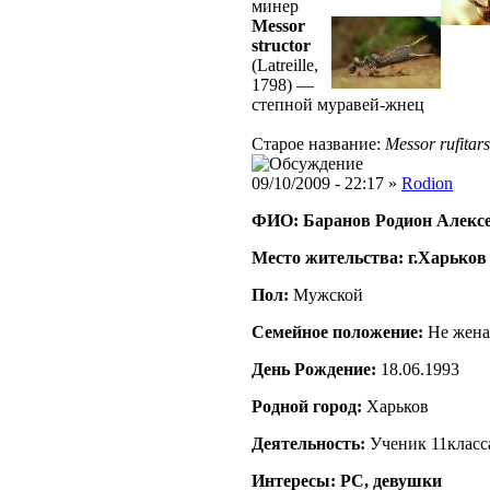
минер
Messor
structor
(Latreille,
1798)
—
степной муравей-жнец
Старое название:
Messor rufitars
09/10/2009 - 22:17 »
Rodion
ФИО: Баранов Родион Алекс
Место жительства: г.Харьков
Пол:
Мужской
Семейное положение:
Не жена
День Рождение:
18.06.1993
Родной город:
Харьков
Деятельность:
Ученик 11класс
Интересы: PC, девушки