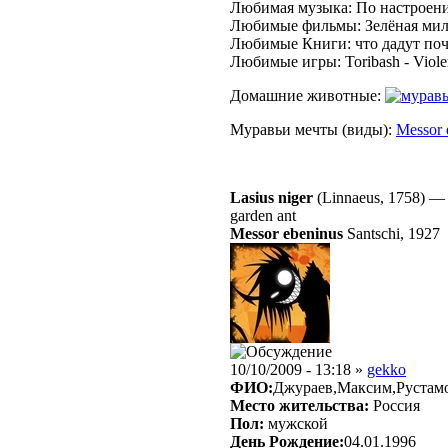
Любимая музыка: По настроени
Любимые фильмы: Зелёная миля
Любимые Книги: что дадут поч
Любимые игры: Toribash - Violen
Домашние животные:
Муравьи мечты (виды):
Messor 
Lasius niger
(Linnaeus, 1758)
garden ant
Messor ebeninus
Santschi, 1927
10/10/2009 - 13:18 »
gekko
ФИО:
Джураев,Максим,Рустам
Место жительства:
Россия
Пол:
мужской
День Рождение:
04.01.1996