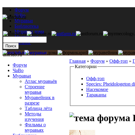
Форум
ЧаВо
Муравьи
Библиотека
Муравьи дома
Мастерская
Каталог
antclub.ru
Главная
»
Форум
»
Офф-топ
»
П
Форум
Категории
ЧаВо
Муравьи
Офф-топ
Атлас муравьёв
Species: Pheidologeton d
Строение
Насекомое
муравья
Тараканы
Муравейник в
разрезе
Таблица лёта
Методы
изучения
Фильмы о
муравьях