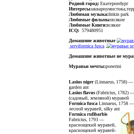
Родной город:
Екатеринбург
Интересы:
аквариумистика,те
Любимая музыка:
linkin park
Любимые фильмы:
всякие
Любимые Книги:
всякие
ICQ:
579480951
Домашние животные
serviformica fusca
,
se
Домашние животные не мура
Муравьи мечты:
ponerini
Lasius niger
(Linnaeus, 1758)
garden ant
Lasius flavus
(Fabricius, 1782)
(садовый, земляной) муравей
Formica fusca
Linnaeus, 1758
лесной муравей, silky ant
Formica rufibarbis
Fabricius, 1793
—
краснощекий муравей,
краснощекий муравей-