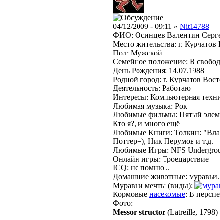
04/12/2009 - 09:11 »
Nit14788
ФИО: Осинцев Валентин Серг
Место жительства: г. Курчатов
Пол: Мужской
Семейное положение: В свобо
День Рождения: 14.07.1988
Родной город: г. Курчатов Вос
Деятельность: Работаю
Интересы: Компьютерная техника
Любимая музыка: Рок
Любимые фильмы: Пятый элеме
Кто я?, и много ещё
Любимые Книги: Толкин: "Влас
Поттер=), Ник Перумов и т.д.
Любимые Игры: NFS Underground
Онлайн игры: Троецарствие
ICQ: не помню...
Домашние животные: муравьи.
Муравьи мечты (виды):
Кормовые
насекомые
: В персп
Фото:
Messor structor
(Latreille, 1798)