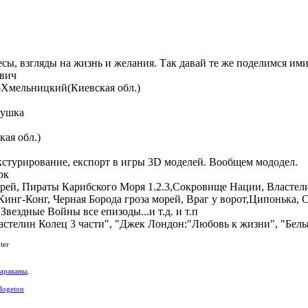
есы, взгляды на жизнь и желания. Так давай те же поделимся им
вич
Хмельницкий(Киевская обл.)
вушка
кая обл.)
стурирование, експорт в игры 3D моделей. Вообщем мододел.
рк
рей
,
Пираты Карибского Моря 1.2.3
,
Сокровище Нации
,
Властели
Кинг-Конг
,
Черная Борода гроза морей
,
Враг у ворот
,
Ципонька
,
С
,
Звездные Войны все епизоды...и т.д. и т.п
астелин Колец 3 части"
,
"Джек Лондон:"Любовь к жизни"
,
"Белы
ter
араканы
,
logeton