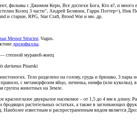
т, фильмы с Джимом Кери, Все доспехи Бога, Кто я?, и много 
елин Колец 3 части", Андрей Белянин, Гарри Поттер=), Ник Пе
 и старше, RPG, Star Craft, Brood War и мн. др.
Messor Structor
, Vagus.
ективе
дрозофиллы
.
—
степной муравей-жнец
is darianus
Pisarski
нистоногих. Тело разделено на голову, грудь и брюшко, 3 пары н
 правило, с метаморфозом яйцо, личинка, нимфа (или куколка), в
ая группа животных на Земле.
ое красноглазое двукрылое насекомое – от 1,5 до 4 мм в длину. 
 бродящих растительных остатках, а также в загнивающих фрукт
д. Наиболее известным и распространенным видом является Дро