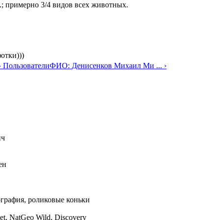
.; примерно 3/4 видов всех животных.
отки)))
^ Пользователи
ФИО: Денисенков Михаил Ми ... ›
ич
ен
тография, роликовые коньки
, NatGeo Wild, Discovery