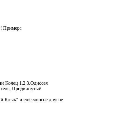
и! Пример:
н Колец 1.2.3
,
Одиссея
телс
,
Продвинутый
й Клык" и еще многое другое