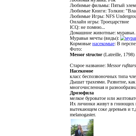
Любимые фильмы: Пятый элемен
Любимые Книги: Толкин: "Власт
Любимые Игры: NFS Underground
Онлайн игры: Троецарствие
ICQ: не помню...
Домашние животные: муравьи.
Муравьи мечты (виды):
Кормовые
насекомые
: В персп
Фото:
Messor structor
(Latreille, 1798)
Старое название:
Messor rufitars
Насекомое
класс беспозвоночных типа чле
Дышат трахеями. Развитие, как
многочисленная и разнообразн
Дрозофила
мелкое буроватое или желтоват
Их личинки живут в гниющих и
вытекающем соке деревьев и т.
melanogaster.