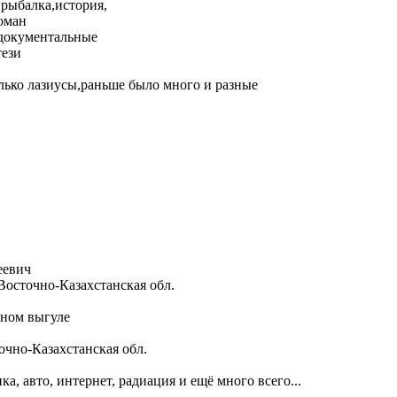
,рыбалка,история,
оман
документальные
тези
ько лазиусы,раньше было много и разные
еевич
 Восточно-Казахстанская обл.
дном выгуле
точно-Казахстанская обл.
, авто, интернет, радиация и ещё много всего...