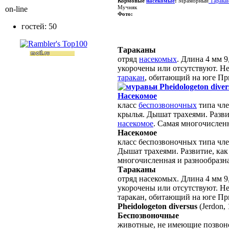
Кормовые
насекомые
:
Мраморный
Тарака
Мучняк
on-line
Фото:
гостей: 50
Тараканы
отряд
насекомых
. Длина 4 мм 9
укорочены или отсутствуют. Н
таракан
, обитающий на юге При
Pheidologeton diver
Насекомое
класс
беспозвоночных
типа чле
крылья. Дышат трахеями. Разви
насекомое
. Самая многочислен
Насекомое
класс беспозвоночных типа чле
Дышат трахеями. Развитие, как
многочисленная и разнообразн
Тараканы
отряд насекомых. Длина 4 мм 9
укорочены или отсутствуют. Не
таракан, обитающий на юге При
Pheidologeton diversus
(Jerdon,
Беспозвоночные
животные, не имеющие позвоно