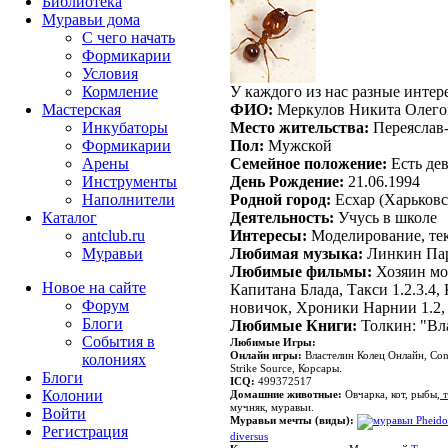
Библиотека
Муравьи дома
С чего начать
Формикарии
Условия
Кормление
У каждого из нас разные интер
Мастерская
ФИО:
Меркулов Никита Олего
Инкубаторы
Место жительства:
Переяслав-
Формикарии
Пол:
Мужской
Арены
Семейное положение:
Есть де
Инструменты
День Рождение:
21.06.1994
Наполнители
Родной город:
Есхар (Харьковс
Каталог
Деятельность:
Учусь в школе
antclub.ru
Интересы:
Моделирование, тек
Муравьи
Любимая музыка:
Линкин Па
Любимые фильмы:
Хозяин мо
Новое на сайте
Капитана Блада
,
Такси 1.2.3.4
,
Форум
новичок
,
Хроники Нарнии 1.2
Блоги
Любимые Книги:
Толкин: "Вл
События в
Любимые Игры:
Онлайн игры:
Властелин Колец Онлайн, Con
колониях
Strike Source, Корсары.
Блоги
ICQ:
499372517
Колонии
Домашние животные:
Овчарка, кот, рыбы,
т
мучняк, муравьи.
Войти
Муравьи мечты
(виды):
Pheido
Peгиcтpaция
diversus