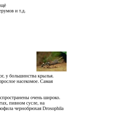
ещё
румов и т.д.
ог, у большинства крылья.
зрослое насекомое. Самая
Распространены очень широко.
ах, пивном сусле, на
зофила чернобрюхая Drosophila