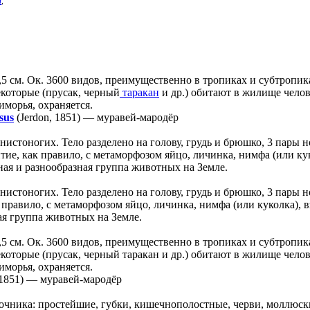
н
,
,5 см. Ок. 3600 видов, преимущественно в тропиках и субтропик
екоторые (прусак, черный
таракан
и др.) обитают в жилище чело
морья, охраняется.
sus
(Jerdon, 1851)
—
муравей-мародёр
нистоногих. Тело разделено на голову, грудь и брюшко, 3 пары н
тие, как правило, с метаморфозом яйцо, личинка, нимфа (или кук
ная и разнообразная группа животных на Земле.
нистоногих. Тело разделено на голову, грудь и брюшко, 3 пары н
 правило, с метаморфозом яйцо, личинка, нимфа (или куколка), в
ая группа животных на Земле.
,5 см. Ок. 3600 видов, преимущественно в тропиках и субтропик
которые (прусак, черный таракан и др.) обитают в жилище чело
морья, охраняется.
 1851)
—
муравей-мародёр
чника: простейшие, губки, кишечнополостные, черви, моллюск