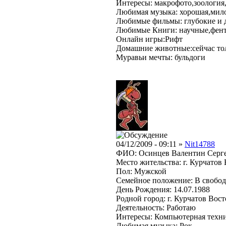
Интересы: макрофото,зоология
Любимая музыка: хорошая,мил
Любимые фильмы: глубокие и 
Любимые Книги: научные,фен
Онлайн игры:Рифт
Домашние животные:сейчас тол
Муравьи мечты: бульдоги
04/12/2009 - 09:11 »
Nit14788
ФИО: Осинцев Валентин Серг
Место жительства: г. Курчатов
Пол: Мужской
Семейное положение: В свобо
День Рождения: 14.07.1988
Родной город: г. Курчатов Вос
Деятельность: Работаю
Интересы: Компьютерная техника
Любимая музыка: Рок