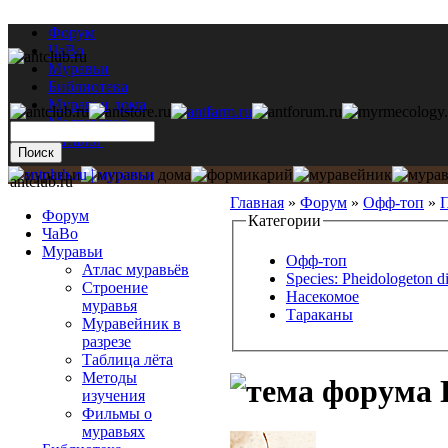
Форум
ЧаВо
Муравьи
Библиотека
Муравьи дома
Мастерская
Каталог
antclub.ru
Главная
»
Форум
»
Офф-топ
»
П
Форум
Категории
ЧаВо
Муравьи
Офф-топ
Атлас муравьёв
Species: Pheidologeton d
Строение
Насекомое
муравья
Тараканы
Муравейник в
разрезе
Таблица лёта
Методы
изучения
Фильмы о
муравьях