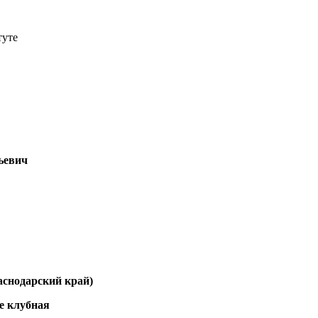
туте
ьевич
аснодарский край)
е клубная