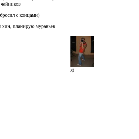
я чайников
бросил с концами)
 хин, планирую муравьев
я)