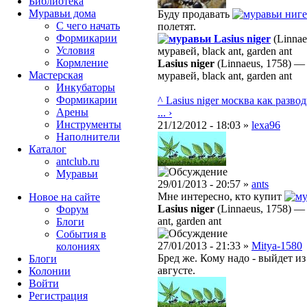
Библиотека
Муравьи дома
Буду продавать
ниге
С чего начать
полетят.
Формикарии
Lasius niger
(Linnae
Условия
муравей, black ant, garden ant
Кормление
Lasius niger
(Linnaeus, 1758)
Мастерская
муравей, black ant, garden ant
Инкубаторы
Формикарии
^ Lasius niger москва
как разво
Арены
... ›
Инструменты
21/12/2012 - 18:03 »
lexa96
Наполнители
Каталог
antclub.ru
Муравьи
29/01/2013 - 20:57 »
ants
Мне интересно, кто купит
Новое на сайте
Lasius niger
(Linnaeus, 1758)
Форум
ant, garden ant
Блоги
События в
27/01/2013 - 21:33 »
Mitya-1580
колониях
Бред же. Кому надо - выйдет из
Блоги
августе.
Колонии
Войти
Peгиcтpaция