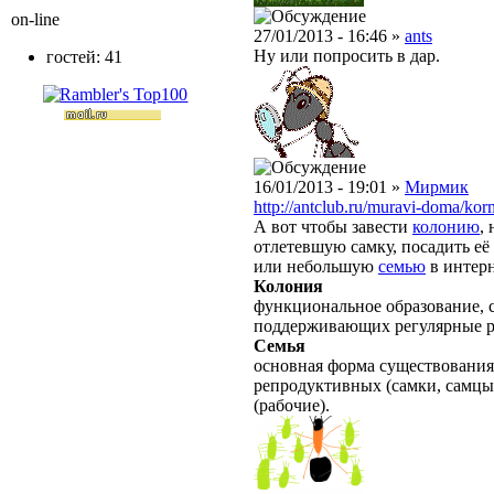
on-line
27/01/2013 - 16:46 »
ants
Ну или попросить в дар.
гостей: 41
16/01/2013 - 19:01 »
Мирмик
http://antclub.ru/muravi-doma/kor
А вот чтобы завести
колонию
,
отлетевшую самку, посадить её 
или небольшую
семью
в интерн
Колония
функциональное образование, с
поддерживающих регулярные 
Семья
основная форма существования
репродуктивных (самки, самцы
(рабочие).