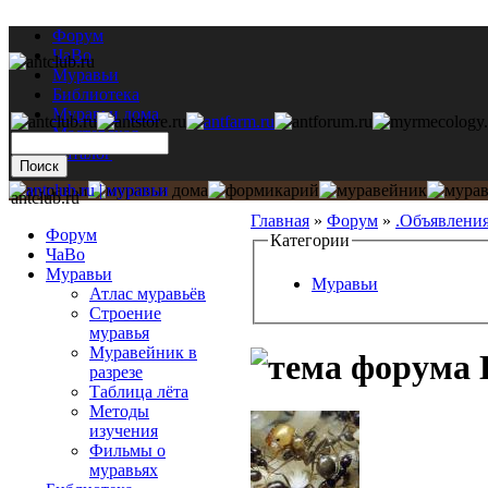
Форум
ЧаВо
Муравьи
Библиотека
Муравьи дома
Мастерская
Каталог
antclub.ru
Главная
»
Форум
»
.Объявлени
Форум
Категории
ЧаВо
Муравьи
Муравьи
Атлас муравьёв
Строение
муравья
Муравейник в
L
разрезе
Таблица лёта
Методы
изучения
Фильмы о
муравьях