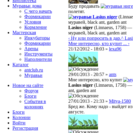
Библиотека
Муравьи дома
Буду продавать
ниге
С чего начать
полетят.
Формикарии
Lasius niger
(Linnae
Условия
муравей, black ant, garden ant
Кормление
Lasius niger
(Linnaeus, 1758)
Мастерская
муравей, black ant, garden ant
Инкубаторы
‹ Ну или попросить в дар.
^ Las
Формикарии
Мне интересно, кто купит ... ›
Арены
21/12/2012 - 18:03 »
lexa96
Инструменты
Наполнители
Каталог
antclub.ru
29/01/2013 - 20:57 »
ants
Муравьи
Мне интересно, кто купит
Lasius niger
(Linnaeus, 1758)
Новое на сайте
ant, garden ant
Форум
Блоги
27/01/2013 - 21:33 »
Mitya-1580
События в
Бред же. Кому надо - выйдет из
колониях
августе.
Блоги
Колонии
Войти
Peгиcтpaция