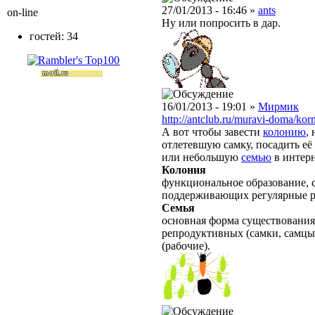
27/01/2013 - 16:46 »
ants
on-line
Ну или попросить в дар.
гостей: 34
16/01/2013 - 19:01 »
Мирмик
http://antclub.ru/muravi-doma/kor
А вот чтобы завести
колонию
,
отлетевшую самку, посадить её 
или небольшую
семью
в интерн
Колония
функциональное образование, с
поддерживающих регулярные 
Семья
основная форма существования
репродуктивных (самки, самцы
(рабочие).