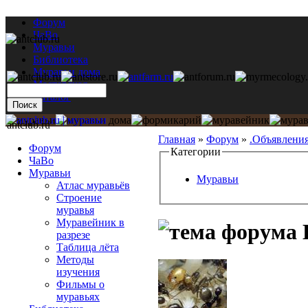
Форум
ЧаВо
Муравьи
Библиотека
Муравьи дома
Мастерская
Каталог
antclub.ru
Главная
»
Форум
»
.Объявлени
Форум
Категории
ЧаВо
Муравьи
Муравьи
Атлас муравьёв
Строение
муравья
Муравейник в
L
разрезе
Таблица лёта
Методы
изучения
Фильмы о
муравьях