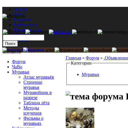
Форум
ЧаВо
Муравьи
Библиотека
Муравьи дома
Мастерская
Каталог
antclub.ru
Главная
»
Форум
»
.Объявлени
Форум
Категории
ЧаВо
Муравьи
Муравьи
Атлас муравьёв
Строение
муравья
Муравейник в
L
разрезе
Таблица лёта
Методы
изучения
Фильмы о
муравьях