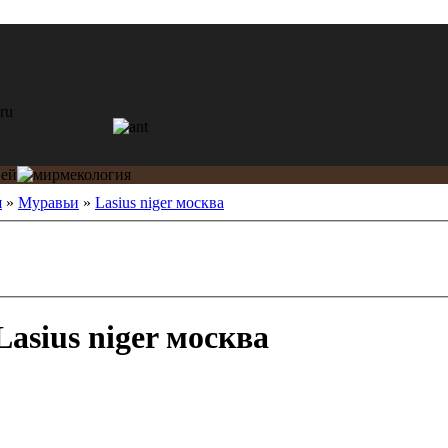
я
»
Муравьи
»
Lasius niger москва
asius niger москва