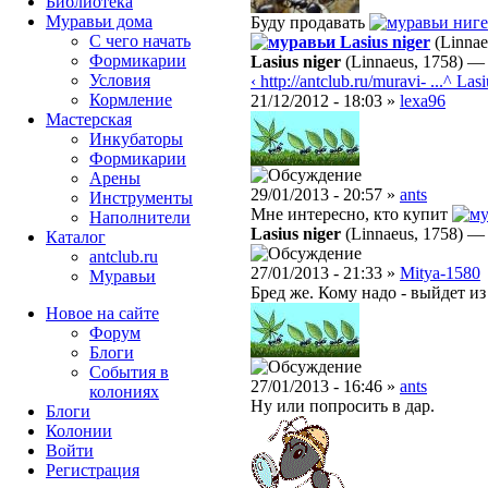
Библиотека
Муравьи дома
Буду продавать
ниге
С чего начать
Lasius niger
(Linnae
Формикарии
Lasius niger
(Linnaeus, 1758)
Условия
‹ http://antclub.ru/muravi- ...
^ Las
Кормление
21/12/2012 - 18:03 »
lexa96
Мастерская
Инкубаторы
Формикарии
Арены
29/01/2013 - 20:57 »
ants
Инструменты
Мне интересно, кто купит
Наполнители
Lasius niger
(Linnaeus, 1758)
Каталог
antclub.ru
27/01/2013 - 21:33 »
Mitya-1580
Муравьи
Бред же. Кому надо - выйдет из
Новое на сайте
Форум
Блоги
События в
27/01/2013 - 16:46 »
ants
колониях
Ну или попросить в дар.
Блоги
Колонии
Войти
Peгиcтpaция