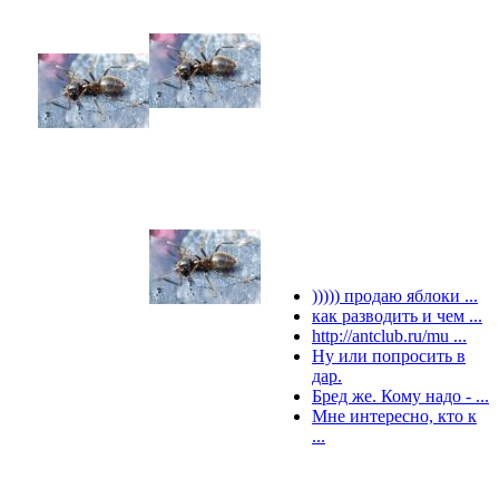
))))) продаю яблоки ...
как разводить и чем ...
http://antclub.ru/mu ...
Ну или попросить в
дар.
Бред же. Кому надо - ...
Мне интересно, кто к
...