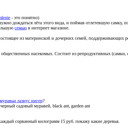
mlenie
- это понятно)
 нужно дождаться лёта этого вида, и поймав отлетевшую самку, по
большую
семью
в интернет магазине.
состоящее из материнской и дочерних семей, поддерживающих 
 общественных насекомых. Состоит из репродуктивных (самки,
лазиус нигер
?
—
черный садовый муравей, black ant, garden ant
а каждый сорванный килограмм 15 руб. покажу какие деревья.