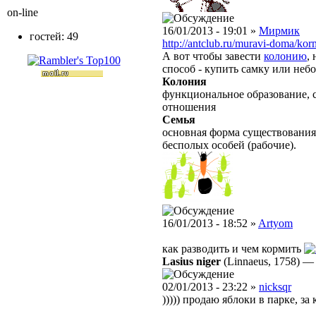
on-line
16/01/2013 - 19:01 »
Мирмик
гостей: 49
http://antclub.ru/muravi-doma/kor
А вот чтобы завести
колонию
,
способ - купить самку или не
Колония
функциональное образование, 
отношения
Семья
основная форма существования
бесполых особей (рабочие).
16/01/2013 - 18:52 »
Artyom
как разводить и чем кормить
Lasius niger
(Linnaeus, 1758)
02/01/2013 - 23:22 »
nicksqr
))))) продаю яблоки в парке, з