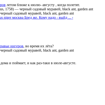
ров
летом ближе к июлю- августу , когда полетят.
us, 1758)
—
черный садовый муравей, black ant, garden ant
—
черный садовый муравей, black ant, garden ant
ius niger москва
Бред же. Кому надо - выйд ... ›
нигеров
, во время их лёта?
—
черный садовый муравей, black ant, garden ant
 дома и поймает, и как раз-таки в июле-августе.