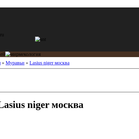
я
»
Муравьи
»
Lasius niger москва
asius niger москва