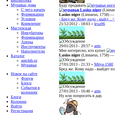
Библиотека
Муравьи дома
Буду продавать
ниге
С чего начать
Lasius niger
(Linnae
Формикарии
Lasius niger
(Linnaeus, 1758)
Условия
‹ Бред же. Кому надо - выйд ...
^
Кормление
21/12/2012 - 18:03 »
lexa96
Мастерская
Инкубаторы
Формикарии
Арены
29/01/2013 - 20:57 »
ants
Инструменты
Мне интересно, кто купит
Наполнители
Lasius niger
(Linnaeus, 1758)
Каталог
antclub.ru
27/01/2013 - 21:33 »
Mitya-1580
Муравьи
Бред же. Кому надо - выйдет из
Новое на сайте
Форум
Блоги
События в
27/01/2013 - 16:46 »
ants
колониях
Ну или попросить в дар.
Блоги
Колонии
Войти
Peгиcтpaция