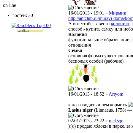
on-line
16/01/2013 - 19:01 »
Мирмик
гостей: 30
http://antclub.ru/muravi-doma/kor
А вот чтобы завести
колонию
,
способ - купить самку или не
Колония
функциональное образование, 
отношения
Семья
основная форма существования
бесполых особей (рабочие).
16/01/2013 - 18:52 »
Artyom
как разводить и чем кормить
Lasius niger
(Linnaeus, 1758)
02/01/2013 - 23:22 »
nicksqr
))))) продаю яблоки в парке, з