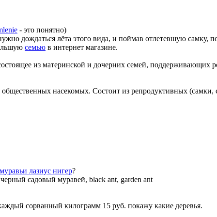
mlenie
- это понятно)
 нужно дождаться лёта этого вида, и поймав отлетевшую самку, по
большую
семью
в интернет магазине.
состоящее из материнской и дочерних семей, поддерживающих 
 общественных насекомых. Состоит из репродуктивных (самки,
лазиус нигер
?
—
черный садовый муравей, black ant, garden ant
а каждый сорванный килограмм 15 руб. покажу какие деревья.