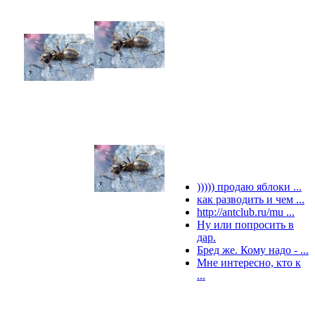
))))) продаю яблоки ...
как разводить и чем ...
http://antclub.ru/mu ...
Ну или попросить в
дар.
Бред же. Кому надо - ...
Мне интересно, кто к
...