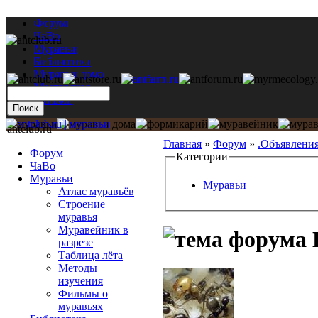
Форум
ЧаВо
Муравьи
Библиотека
Муравьи дома
Мастерская
Каталог
antclub.ru
Главная
»
Форум
»
.Объявлени
Форум
Категории
ЧаВо
Муравьи
Муравьи
Атлас муравьёв
Строение
муравья
Муравейник в
L
разрезе
Таблица лёта
Методы
изучения
Фильмы о
муравьях