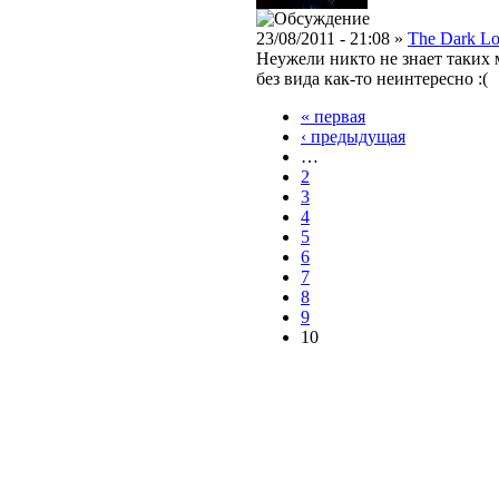
23/08/2011 - 21:08 »
The Dark Lo
Неужели никто не знает таких м
без вида как-то неинтересно :(
« первая
‹ предыдущая
…
2
3
4
5
6
7
8
9
10