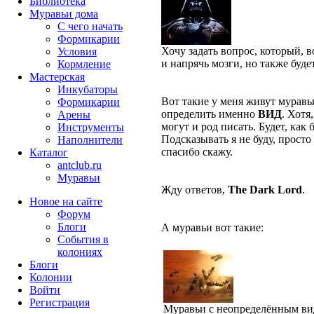
Библиотека
Муравьи дома
С чего начать
Формикарии
Хочу задать вопрос, который, 
Условия
и напрячь мозги, но также буд
Кормление
Мастерская
Инкубаторы
Вот такие у меня живут муравьи
Формикарии
определить именно
ВИД
. Хотя
Арены
могут и род писать. Будет, как 
Инструменты
Подсказывать я не буду, просто
Наполнители
спасибо скажу.
Каталог
antclub.ru
Муравьи
Жду ответов,
The Dark Lord
.
Новое на сайте
Форум
Блоги
А муравьи вот такие:
События в
колониях
Блоги
Колонии
Войти
Peгиcтpaция
Муравьи с неопределённым в