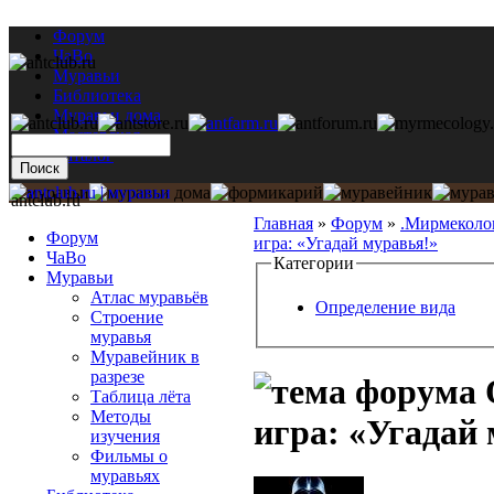
Форум
ЧаВо
Муравьи
Библиотека
Муравьи дома
Мастерская
Каталог
antclub.ru
Главная
»
Форум
»
.Мирмеколо
Форум
игра: «Угадай муравья!»
ЧаВо
Категории
Муравьи
Атлас муравьёв
Определение вида
Строение
муравья
Муравейник в
разрезе
Таблица лёта
Методы
игра: «Угадай
изучения
Фильмы о
муравьях