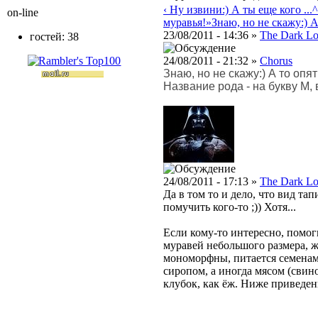
‹ Ну извини:) А ты еще кого ...
^
on-line
муравья!»
Знаю, но не скажу:) А т
23/08/2011 - 14:36 »
The Dark Lo
гостей: 38
24/08/2011 - 21:32 »
Chorus
Знаю, но не скажу:) А то опя
Название рода - на букву M, в
24/08/2011 - 17:13 »
The Dark Lo
Да в том то и дело, что вид та
помучить кого-то ;)) Хотя...
Если кому-то интересно, помог
муравей небольшого размера, 
мономорфны, питается семена
сиропом, а иногда мясом (свин
клубок, как ёж. Ниже приведе