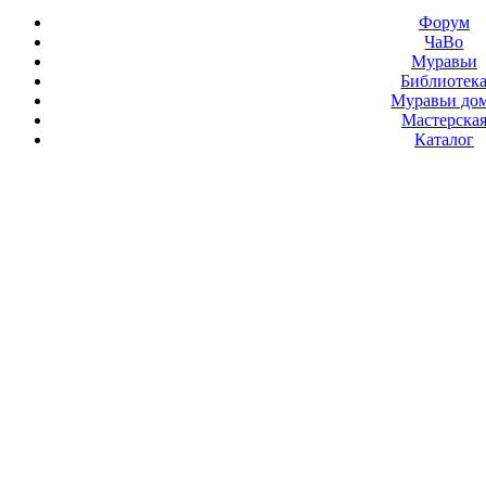
Форум
ЧаВо
Муравьи
Библиотек
Муравьи до
Мастерска
Каталог