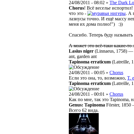
24/08/2011 - 08:02 »
The Dark Lo
Chorus
! Всё веселье испортил!
что это -
нигеры
. А 
лазиусы точно. И ещё массу нев
меня их дома полно!") :))
Спасибо. Теперь буду называть
А может это всё-таки какие-то
Lasius niger
(Linnaeus, 1758)
ant, garden ant
Tapinoma erraticum
(Latreille, 
24/08/2011 - 00:05 »
Chorus
Если это она, то, возможно,
T. 
Tapinoma erraticum
(Latreille, 
24/08/2011 - 00:01 »
Chorus
Как по мне, так это Tapinoma, 
Genus: Tapinoma
Förster, 1850
Всего 62 вида.