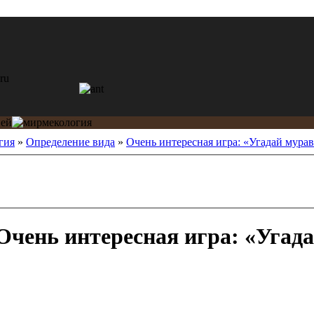
гия
»
Определение вида
»
Очень интересная игра: «Угадай мурав
чень интересная игра: «Угада