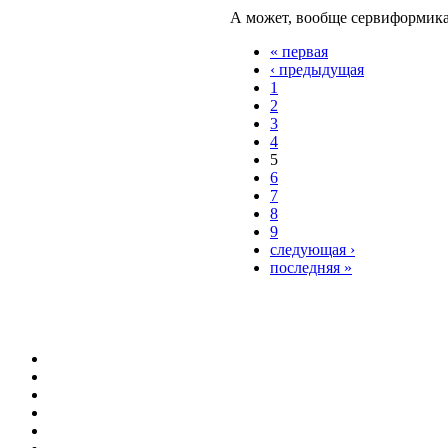
А может, вообще сервиформика.
« первая
‹ предыдущая
1
2
3
4
5
6
7
8
9
следующая ›
последняя »