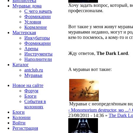
Библиотека
Хочу задать вопрос, который, в
Муравьи дома
профессионалам.
С чего начать
Формикарии
Условия
Вот такие у меня живут муравь
Кормление
муравьями недавно, могут и род
Мастерская
кем-то посмеюсь, а кому-то и с
Инкубаторы
Формикарии
Арены
Жду ответов,
The Dark Lord
.
Инструменты
Наполнители
Каталог
А муравьи вот такие:
antclub.ru
Муравьи
Новое на сайте
Форум
Блоги
События в
Муравьи с неопределённым в
колониях
‹ Monomorium destructor, мо ...
^ 
Блоги
23/08/2011 - 14:36 »
The Dark Lo
Колонии
Войти
Peгиcтpaция