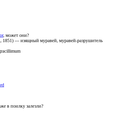
or
, может они?
, 1851)
—
изящный муравей, муравей-разрушитель
racillimum
rd
аже в поилку залезли?