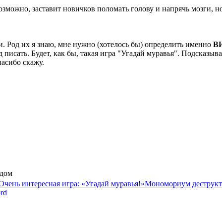
озможно, заставит новичков поломать голову и напрячь мозги, н
и. Род их я знаю, мне нужно (хотелось бы) определить именно
В
 писать. Будет, как бы, такая игра "Угадай муравья". Подсказыва
пасибо скажу.
идом
Очень интересная игра: «Угадай муравья!»
Мономориум деструктор
rd