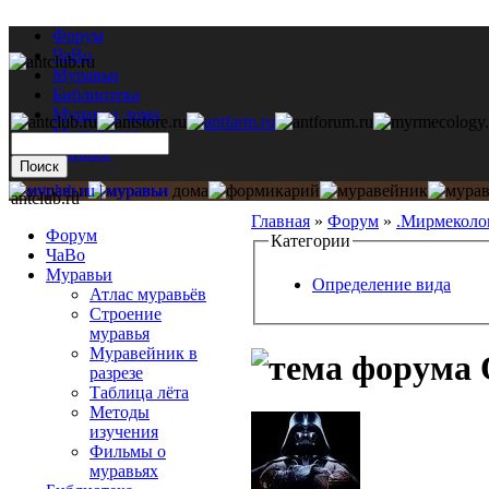
Форум
ЧаВо
Муравьи
Библиотека
Муравьи дома
Мастерская
Каталог
antclub.ru
Главная
»
Форум
»
.Мирмеколо
Форум
Категории
ЧаВо
Муравьи
Определение вида
Атлас муравьёв
Строение
муравья
Муравейник в
О
разрезе
Таблица лёта
Методы
изучения
Фильмы о
муравьях