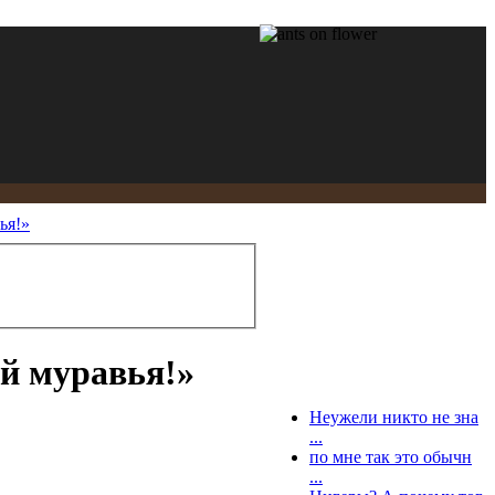
ья!»
й муравья!»
Неужели никто не зна
...
по мне так это обычн
...