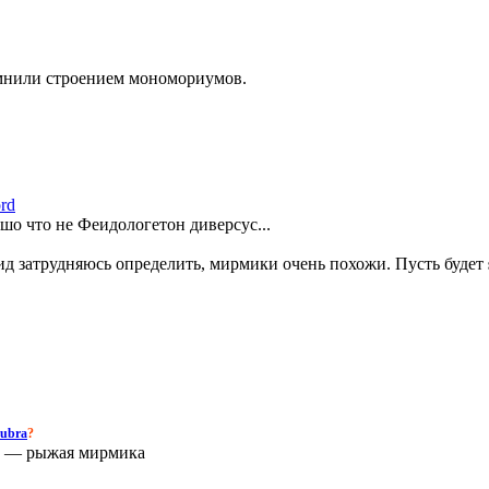
омнили строением мономориумов.
rd
о что не Феидологетон диверсус...
ид затрудняюсь определить, мирмики очень похожи. Пусть будет
rubra
?
—
рыжая мирмика