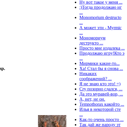
Ну вот такое у меня ...
:)Тогда продолжаю иг
...
Monomorium destructo
...
А может эти - Myrmic
...
Мономориум
деструкто ...
Просто мне издалека ...
Продолжаю игру!Кто э
...
Мирмики какие-то...
Ха! Стал бы я снова ...
sp.
Никаких
соображений? ...
Я не знаю кто это! =)
Cry позорно сдался, ...
Да это муравей-вор, ...
А, нет, не он.
Temnothorax какойто ...
Илья в некоторой сте
...
Как-то очень просто ...
Так дай же народу эт