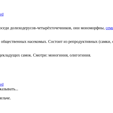
rd
 соседи долиходерусов-четырёхточечников, они мономорфны,
сем
 общественных насекомых. Состоит из репродуктивных (самки,
йцекладущих самок. Смотри: моногиния, олигогиния.
rd
азывать...
ельче.