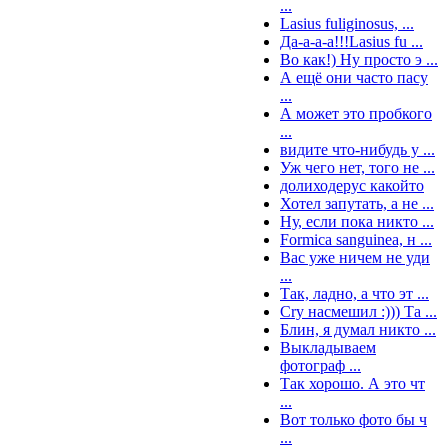
...
Lasius fuliginosus, ...
Да-а-а-а!!!Lasius fu ...
Во как!) Ну просто э ...
А ещё они часто пасу
...
А может это пробкого
...
видите что-нибудь у ...
Уж чего нет, того не ...
долиходерус какойто
Хотел запутать, а не ...
Ну, если пока никто ...
Formica sanguinea, н ...
Вас уже ничем не уди
...
Так, ладно, а что эт ...
Cry насмешил :))) Та ...
Блин, я думал никто ...
Выкладываем
фотограф ...
Так хорошо. А это чт
...
Вот только фото бы ч
...