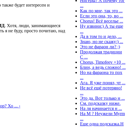
Нигеры? А почему тог
о также будет интересен и
...
Как по мне, так это ...
Если это она, то, во ...
Chorus! Всё веселье ...
ИД
. Хотя, люди, занимающиеся
Ну извини:) А ты еще
ть я не буду, просто почитаю, над
...
Да в том то и дело, ...
Знаю, но не скажу:) ...
Это не фараон ли? ;)
Продолжая традиции
C ...
Chorus, Timofeev +10 ...
Блин, а ведь сложно! ...
Но на фараона то пох
...
Ага. Я уже понял, чт ...
Не всё ещё потеряно!
...
Это да. Вот только н ...
См. подсказку ниже.
? Хо ... ›
На ля начинается н ...
На M ? Неужели Myrm
...
Еще одна подсказка.Н