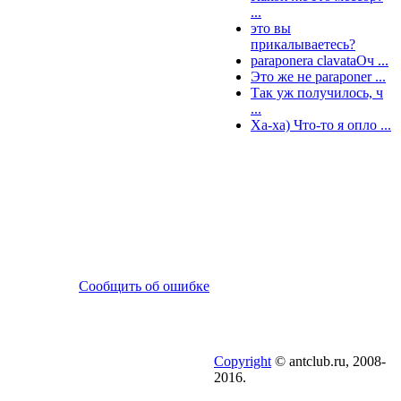
...
это вы
прикалываетесь?
paraponera clavataОч ...
Это же не paraponer ...
Так уж получилось, ч
...
Ха-ха) Что-то я опло ...
Сообщить об ошибке
Copyright
© antclub.ru, 2008-
2016.