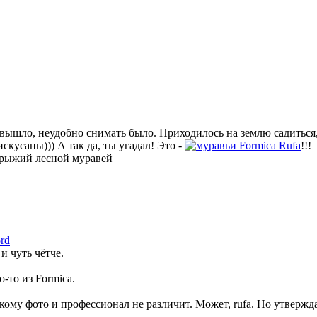
о вышло, неудобно снимать было. Приходилось на землю садиться,
искусаны))) А так да, ты угадал! Это -
Formica Rufa
!!!
рыжий лесной муравей
rd
и чуть чётче.
то-то из Formica.
кому фото и профессионал не различит. Может, rufa. Но утвержда