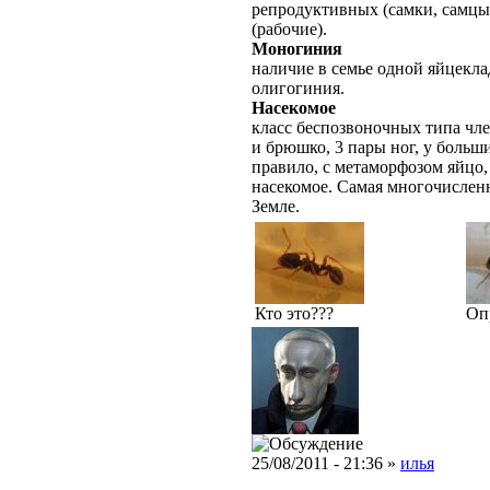
репродуктивных (самки, самцы
(рабочие).
Моногиния
наличие в семье одной яйцекл
олигогиния.
Насекомое
класс беспозвоночных типа чле
и брюшко, 3 пары ног, у больш
правило, с метаморфозом яйцо,
насекомое. Самая многочислен
Земле.
Кто это???
Опр
25/08/2011 - 21:36 »
илья