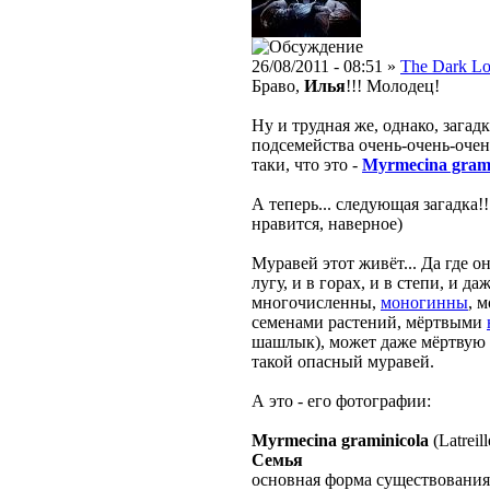
26/08/2011 - 08:51 »
The Dark Lo
Браво,
Илья
!!! Молодец!
Ну и трудная же, однако, загад
подсемейства очень-очень-очен
таки, что это -
Myrmecina grami
А теперь... следующая загадка
нравится, наверное)
Муравей этот живёт... Да где он
лугу, и в горах, и в степи, и д
многочисленны,
моногинны
, 
семенами растений, мёртвыми
шашлык), может даже мёртвую я
такой опасный муравей.
А это - его фотографии:
Myrmecina graminicola
(Latreil
Семья
основная форма существования