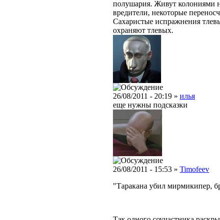
полушария. Живут колониями н
вредители, некоторые переносч
Сахаристые испражнения тлевы
охраняют тлевых.
26/08/2011 - 20:19 »
илья
еще нужны подсказки
26/08/2011 - 15:53 »
Timofeev
"Таракана убил мирмикипер, б
Так одного соучастника раскры