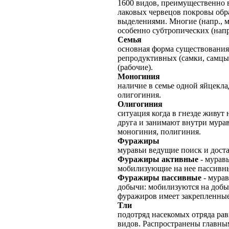
1600 видов, преимущественно 
лаковых червецов покровы об
выделениями. Многие (напр., 
особенно субтропических (напр
Семья
основная форма существования
репродуктивных (самки, самцы
(рабочие).
Моногиния
наличие в семье одной яйцекл
олигогиния.
Олигогиния
ситуация когда в гнезде живут 
друга и занимают внутри мура
моногиния, полигиния.
Фуражиры
муравьи ведущие поиск и дост
Фуражиры активные
- мурав
мобилизующие на нее пассивн
Фуражиры пассивные
- мурав
добычи: мобилизуются на доб
фуражиров имеет закрепленные
Тли
подотряд насекомых отряда рав
видов. Распространены главны