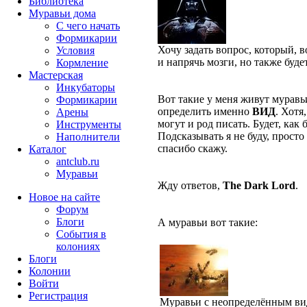
Библиотека
Муравьи дома
С чего начать
Формикарии
Хочу задать вопрос, который, 
Условия
и напрячь мозги, но также буд
Кормление
Мастерская
Инкубаторы
Вот такие у меня живут муравьи
Формикарии
определить именно
ВИД
. Хотя
Арены
могут и род писать. Будет, как 
Инструменты
Подсказывать я не буду, просто
Наполнители
спасибо скажу.
Каталог
antclub.ru
Муравьи
Жду ответов,
The Dark Lord
.
Новое на сайте
Форум
Блоги
А муравьи вот такие:
События в
колониях
Блоги
Колонии
Войти
Peгиcтpaция
Муравьи с неопределённым в