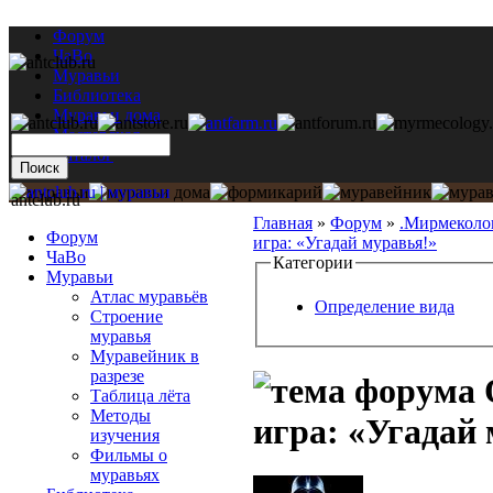
Форум
ЧаВо
Муравьи
Библиотека
Муравьи дома
Мастерская
Каталог
antclub.ru
Главная
»
Форум
»
.Мирмеколо
Форум
игра: «Угадай муравья!»
ЧаВо
Категории
Муравьи
Атлас муравьёв
Определение вида
Строение
муравья
Муравейник в
разрезе
Таблица лёта
Методы
игра: «Угадай
изучения
Фильмы о
муравьях