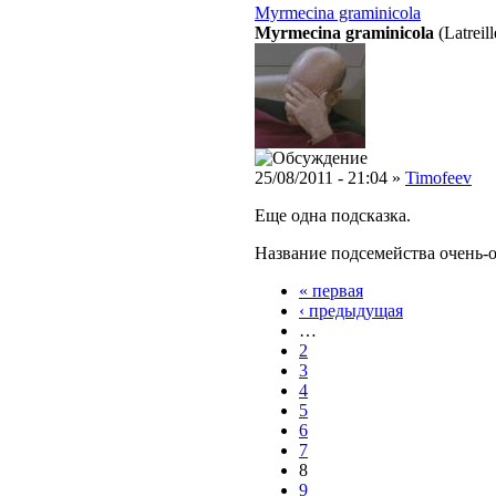
Myrmecina graminicola
Myrmecina graminicola
(Latreil
25/08/2011 - 21:04 »
Timofeev
Еще одна подсказка.
Название подсемейства очень-о
« первая
‹ предыдущая
…
2
3
4
5
6
7
8
9