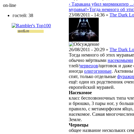
‹ Таракана убил мирмикипер ...
on-line
муравья!»
Тогда немного об этих 
23/08/2011 - 14:36 »
The Dark Lo
гостей: 38
26/08/2011 - 20:29 »
The Dark Lo
Тогда немного об этих муравья
обычно мёртвыми
насекомыми
тлей/
червецов
/щитовок и даже
иногда
олигогинные
. Активны 
спят, только отдельные
фуражи
ещё: один их родственник оче
европейский муравей.
Насекомое
класс беспозвоночных типа чле
и брюшко, 3 пары ног, у больш
правило, с метаморфозом яйцо,
насекомое. Самая многочислен
Земле.
Червецы
общее название нескольких се