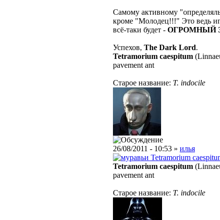
Самому активному "определяльщи
кроме "Молодец!!!" Это ведь иг
всё-таки будет -
ОГРОМНЫЙ 
Успехов,
The Dark Lord
.
Tetramorium caespitum
(Linnae
pavement ant
Старое название:
T. indocile
26/08/2011 - 10:53 »
илья
Tetramorium caespitu
Tetramorium caespitum
(Linnae
pavement ant
Старое название:
T. indocile