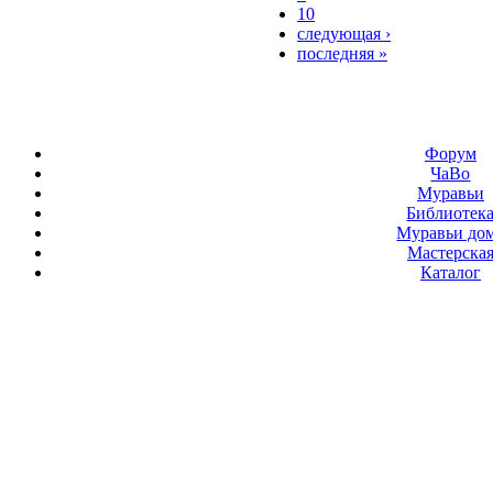
10
следующая ›
последняя »
Форум
ЧаВо
Муравьи
Библиотек
Муравьи до
Мастерска
Каталог