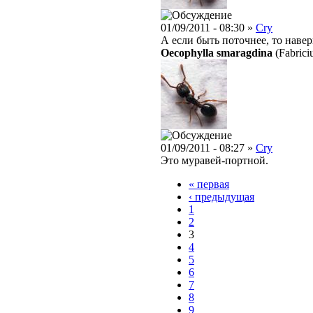
01/09/2011 - 08:30 »
Cry
А если быть поточнее, то навер
Oecophylla smaragdina
(Fabrici
01/09/2011 - 08:27 »
Cry
Это муравей-портной.
« первая
‹ предыдущая
1
2
3
4
5
6
7
8
9