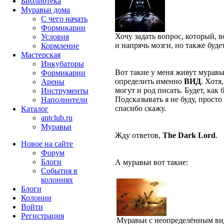
Библиотека
Муравьи дома
С чего начать
Формикарии
Хочу задать вопрос, который, 
Условия
и напрячь мозги, но также буд
Кормление
Мастерская
Инкубаторы
Вот такие у меня живут муравьи
Формикарии
определить именно
ВИД
. Хотя
Арены
могут и род писать. Будет, как 
Инструменты
Подсказывать я не буду, просто
Наполнители
спасибо скажу.
Каталог
antclub.ru
Муравьи
Жду ответов,
The Dark Lord
.
Новое на сайте
Форум
Блоги
А муравьи вот такие:
События в
колониях
Блоги
Колонии
Войти
Peгиcтpaция
Муравьи с неопределённым в