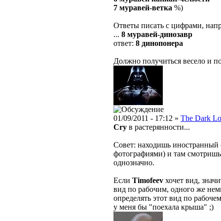
7 муравей-ветка
%)
Ответы писать с цифрами, нап
...
8 муравей-динозавр
ответ:
8 динопонера
Должно получиться весело и по
01/09/2011 - 17:12 »
The Dark Lo
Cry
в растерянности...
Совет: находишь иностранный с
фотографиями) и там смотришь 
однозначно.
Если
Timofeev
хочет вид, значи
вид по рабочим, одного же немн
определять этот вид по рабочем
у меня бы "поехала крыша" ;)