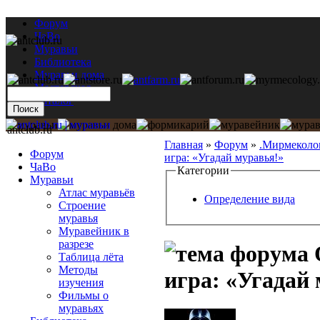
Форум
ЧаВо
Муравьи
Библиотека
Муравьи дома
Мастерская
Каталог
antclub.ru
Главная
»
Форум
»
.Мирмеколо
Форум
игра: «Угадай муравья!»
ЧаВо
Категории
Муравьи
Атлас муравьёв
Определение вида
Строение
муравья
Муравейник в
разрезе
Таблица лёта
Методы
игра: «Угадай
изучения
Фильмы о
муравьях