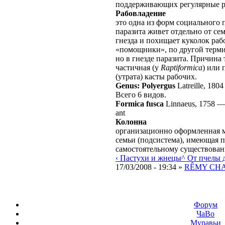
поддерживающих регулярные 
Рабовладение
это одна из форм социального 
паразита живет отдельно от сем
гнезда и похищает куколок ра
«помощники», по другой терм
но в гнезде паразита. Причина
частичная (у
Raptiformica
) или 
(утрата) касты рабочих.
Genus: Polyergus
Latreille, 1804
Всего 6 видов.
Formica fusca
Linnaeus, 1758
ant
Колонна
организационно оформленная 
семьи (подсистема), имеющая п
самостоятельному существова
‹ Пастухи и жнецы
^ От пчелы 
17/03/2008 - 19:34 »
RÊMY CH
Форум
ЧаВо
Муравьи