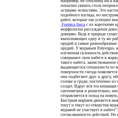
например, не способны ни к ка
попытки связать столь неприв
острыми челюстями. Это насто
подобного взгляда, но инстру
работ, которые так успешно в
Formica fusca
с их короткими к
морфологии рассуждения довол
доверяю. Ведь в природе суще
выполняющих одну и ту же ра
орудий и самые разнообразные
орудий. У муравьев Polyergus, 
изученная склонность действов
совершают свои набеги в жарк
такого набега, заимствованное
выдающегося специалиста по му
поверхности гнезда появляется
они подбегают друг к другу, о
голове и груди; постепенно из
солдат. Вдруг вся эта кишащая 
сантиметров и решительно, нис
отправляется в поход на новую
Быстрым маршем движется аванг
текут и текут из отверстия му
муравей не участвует в набеге”
согласованности действий. Но