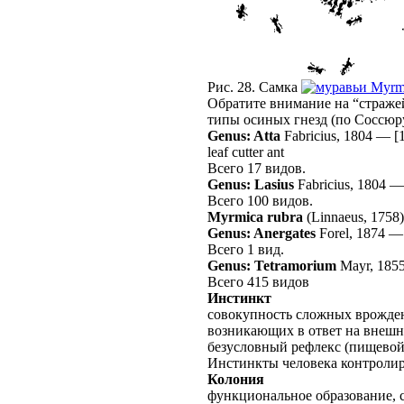
Рис. 28. Самка
Myrmi
Обратите внимание на “стражей
типы осиных гнезд (по Соссюру
Genus: Atta
Fabricius, 1804
—
[
leaf cutter ant
Всего 17 видов.
Genus: Lasius
Fabricius, 1804
Всего 100 видов.
Myrmica rubra
(Linnaeus, 1758)
Genus: Anergates
Forel, 1874
Всего 1 вид.
Genus: Tetramorium
Mayr, 185
Всего 415 видов
Инстинкт
совокупность сложных врожден
возникающих в ответ на внешн
безусловный рефлекс (пищевой,
Инстинкты человека контролир
Колония
функциональное образование, с