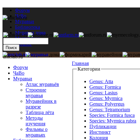
Форум
ЧаВо
Муравьи
Библиотека
Муравьи дома
Мастерская
Каталог
antclub.ru
Главная
Форум
Категории
ЧаВо
Муравьи
Genus: Atta
Атлас муравьёв
Genus: Formica
Строение
Genus: Lasius
муравья
Genus: Myrmica
Муравейник в
Genus: Polyergus
разрезе
Genus: Tetramorium
Таблица лёта
Species: Formica fusca
Методы
Species: Myrmica rubra
изучения
Публикации
Фильмы о
Инстинкт
муравьях
Колония