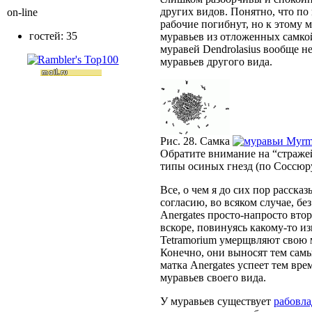
других видов. Понятно, что по
on-line
рабочие погибнут, но к этому
гостей: 35
муравьев из отложенных самк
муравей Dendrolasius вообще н
муравьев другого вида.
Рис. 28. Самка
Myrmi
Обратите внимание на “стражей
типы осиных гнезд (по Соссюру
Все, о чем я до сих пор рассказ
согласию, во всяком случае, бе
Anergates просто-напросто втор
вскоре, повинуясь какому-то 
Tetramorium умерщвляют свою м
Конечно, они выносят тем сам
матка Anergates успеет тем вр
муравьев своего вида.
У муравьев существует
рабовла