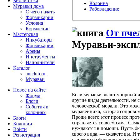
Библиотека
Колонна
Муравьи дома
Рабовладение
С чего начать
Формикарии
Условия
Кормление
От пче
Мастерская
Инкубаторы
Муравьи-эксп
Формикарии
Арены
Инструменты
Наполнители
Каталог
antclub.ru
Муравьи
Новое на сайте
Если муравьи знают упорный и
Форум
другие виды деятельности, не 
Блоги
человеческой морали. Это можн
События в
муравейника, которая сопрово
колониях
Проще всего этот процесс проте
Блоги
справляется со всем сама. Сам
Колонии
нуждаются в помощи. Пусть бы
Войти
своего вида, — скажете вы. И т
Peгиcтpaция
слишком разборчивы и спокойн