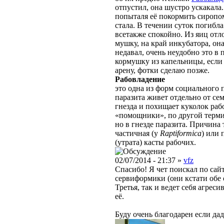
отпустил, она шустро ускакала.
попыталя её покормить сиропом
стала. В течении суток погибла
всетакже спокойно. Из яиц отл
мушку, на край инкубатора, он
недавал, очень неудобно это в
кормушку из капельницы, если 
арену, фотки сделаю позже.
Рабовладение
это одна из форм социального 
паразита живет отдельно от сем
гнезда и похищает куколок ра
«помощники», по другой терм
но в гнезде паразита. Причина
частичная (у
Raptiformica
) или 
(утрата) касты рабочих.
02/07/2014 - 21:37 »
vfz
Спасибо! Я чет поискал по сайт
сервиформики (они кстати обе 
Третья, так и ведет себя агре
её.
Буду очень благодарен если да