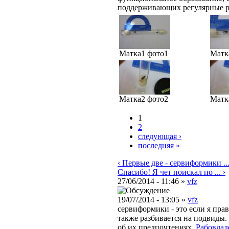
поддерживающих регулярные 
Матка1 фото1
Матк
Матка2 фото2
Матк
1
2
следующая ›
последняя »
‹ Первые две - сервиформики ..
Спасибо! Я чет поискал по ... ›
27/06/2014 - 11:46 »
vfz
19/07/2014 - 13:05 »
vfz
сервиформики - это если я пра
также разбивается на подвиды
об их предпочтениях.
Рабовлад