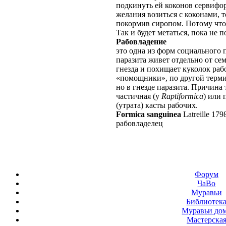
подкинуть ей коконов сервифор
желания возиться с коконами, 
покормив сиропом. Потому что 
Так и будет метаться, пока не п
Рабовладение
это одна из форм социального 
паразита живет отдельно от сем
гнезда и похищает куколок ра
«помощники», по другой терм
но в гнезде паразита. Причина
частичная (у
Raptiformica
) или 
(утрата) касты рабочих.
Formica sanguinea
Latreille 179
рабовладелец
Форум
ЧаВо
Муравьи
Библиотек
Муравьи до
Мастерска