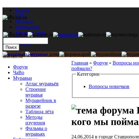
Форум
ЧаВо
Муравьи
Библиотека
Муравьи дома
Мастерская
Каталог
antclub.ru
Главная
»
Форум
»
Вопросы но
Форум
поймали?
ЧаВо
Категории
Муравьи
Атлас муравьёв
Вопросы новичков
Строение
муравья
Муравейник в
разрезе
Таблица лёта
Методы
кого мы пойм
изучения
Фильмы о
муравьях
24.06.2014 в городе Ставропол