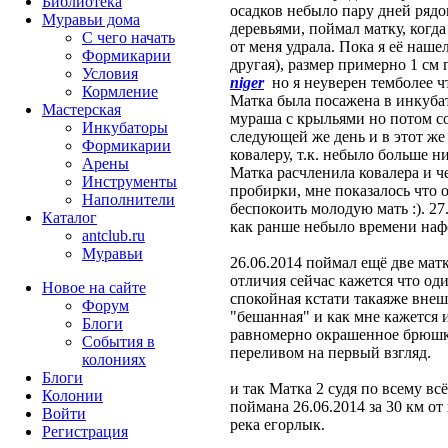
Библиотека
осадков небыло пару дней ряд
Муравьи дома
деревьями, поймал матку, когда
С чего начать
от меня удрала. Пока я её наше
Формикарии
другая), размер примерно 1 см
Условия
niger
но я неуверен темболее чт
Кормление
Матка была посажена в инкубат
Мастерская
мураша с крыльями но потом соо
Инкубаторы
следующей же день и в этот же 
Формикарии
ковалеру, т.к. небыло больше н
Арены
Матка расчленила ковалера и че
Инструменты
пробирки, мне показалось что о
Наполнители
беспокоить молодую мать :). 27
Каталог
как ранше небыло времени нафо
antclub.ru
Муравьи
26.06.2014 поймал ещё две мат
отличия сейчас кажется что од
Новое на сайте
спокойная кстати такаяже внеш
Форум
"бешанная" и как мне кажется и
Блоги
равномерно окрашенное брюшко
События в
переливом на первый взгляд.
колониях
Блоги
и так Матка 2 судя по всему вс
Колонии
поймана 26.06.2014 за 30 км от
Войти
река егорлык.
Peгиcтpaция