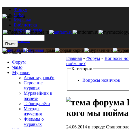
Форум
ЧаВо
Муравьи
Библиотека
Муравьи дома
Мастерская
Каталог
antclub.ru
Главная
»
Форум
»
Вопросы но
Форум
поймали?
ЧаВо
Категории
Муравьи
Атлас муравьёв
Вопросы новичков
Строение
муравья
Муравейник в
разрезе
Таблица лёта
Методы
кого мы пойм
изучения
Фильмы о
муравьях
24.06.2014 в городе Ставропол