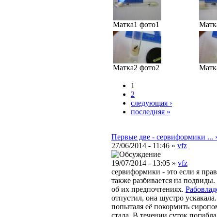
Матка1 фото1
Матк
Матка2 фото2
Матк
1
2
следующая ›
последняя »
Первые две - сервиформики ... 
27/06/2014 - 11:46 »
vfz
19/07/2014 - 13:05 »
vfz
сервиформики - это если я пра
также разбивается на подвиды
об их предпочтениях.
Рабовлад
отпустил, она шустро ускакала.
попыталя её покормить сиропом
стала. В течении суток погибла