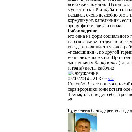
всетакже спокойно. Из яиц отл
мушку, на край инкубатора, он
недавал, очень неудобно это в
кормушку из капельницы, если 
арену, фотки сделаю позже.
Рабовладение
это одна из форм социального 
паразита живет отдельно от сем
гнезда и похищает куколок ра
«помощники», по другой терм
но в гнезде паразита. Причина
частичная (у
Raptiformica
) или 
(утрата) касты рабочих.
02/07/2014 - 21:37 »
vfz
Спасибо! Я чет поискал по сайт
сервиформики (они кстати обе 
Третья, так и ведет себя агре
её.
Буду очень благодарен если да