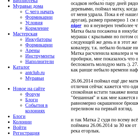
Библиотека
осадков небыло пару дней ряд
Муравьи дома
деревьями, поймал матку, когда
С чего начать
от меня удрала. Пока я её наше
Формикарии
другая), размер примерно 1 см
Условия
niger
но я неуверен темболее чт
Кормление
Матка была посажена в инкубат
Мастерская
мураша с крыльями но потом соо
Инкубаторы
следующей же день и в этот же 
Формикарии
ковалеру, т.к. небыло больше н
Арены
Матка расчленила ковалера и че
Инструменты
пробирки, мне показалось что о
Наполнители
беспокоить молодую мать :). 27
Каталог
как ранше небыло времени нафо
antclub.ru
Муравьи
26.06.2014 поймал ещё две мат
отличия сейчас кажется что од
Новое на сайте
спокойная кстати такаяже внеш
Форум
"бешанная" и как мне кажется и
Блоги
равномерно окрашенное брюшко
События в
переливом на первый взгляд.
колониях
Блоги
и так Матка 2 судя по всему вс
Колонии
поймана 26.06.2014 за 30 км от
Войти
река егорлык.
Peгиcтpaция