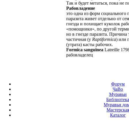
Так и будет метаться, пока не п
Рабовладение
это одна из форм социального 
паразита живет отдельно от сем
гнезда и похищает куколок ра
«помощники», по другой терм
но в гнезде паразита. Причина
частичная (у
Raptiformica
) или 
(утрата) касты рабочих.
Formica sanguinea
Latreille 179
рабовладелец
Форум
ЧаВо
Муравьи
Библиотек
Муравьи до
Мастерска
Каталог