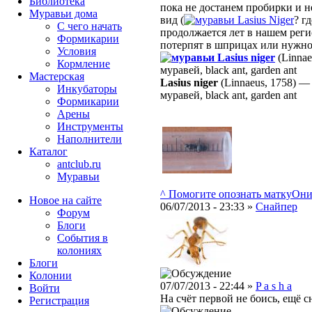
Библиотека
пока не достанем пробирки и н
Муравьи дома
вид (
Lasius Niger
? г
С чего начать
продолжается лет в нашем реги
Формикарии
потерпят в шприцах или нужно
Условия
Lasius niger
(Linnae
Кормление
муравей, black ant, garden ant
Мастерская
Lasius niger
(Linnaeus, 1758)
Инкубаторы
муравей, black ant, garden ant
Формикарии
Арены
Инструменты
Наполнители
Каталог
antclub.ru
Муравьи
^ Помогите опознать матку
Они 
Новое на сайте
06/07/2013 - 23:33 »
Снайпер
Форум
Блоги
События в
колониях
Блоги
Колонии
07/07/2013 - 22:44 »
P a s h a
Войти
На счёт первой не боись, ещё сн
Peгиcтpaция