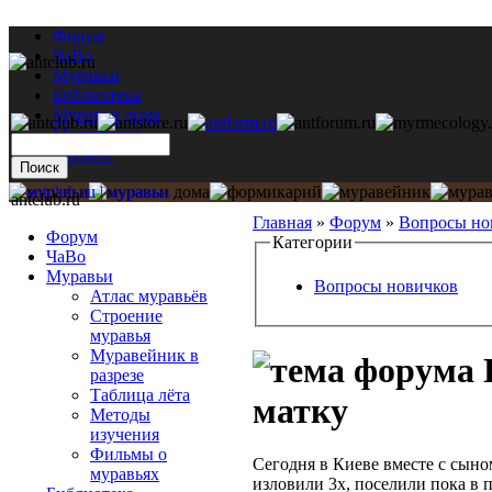
Форум
ЧаВо
Муравьи
Библиотека
Муравьи дома
Мастерская
Каталог
antclub.ru
Главная
»
Форум
»
Вопросы но
Форум
Категории
ЧаВо
Муравьи
Вопросы новичков
Атлас муравьёв
Строение
муравья
Муравейник в
разрезе
Таблица лёта
матку
Методы
изучения
Фильмы о
Сегодня в Киеве вместе с сыно
муравьях
изловили 3х, поселили пока в