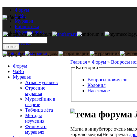
Форум
ЧаВо
Муравьи
Библиотека
Муравьи дома
Мастерская
Каталог
antclub.ru
Главная
»
Форум
»
Вопросы но
Форум
Категории
ЧаВо
Муравьи
Вопросы новичков
Атлас муравьёв
Колония
Строение
Насекомое
муравья
Муравейник в
разрезе
Таблица лёта
Методы
изучения
Фильмы о
Матка в инкубаторе очень мало 
муравьях
кормлю мёдом(Не встречал
дро