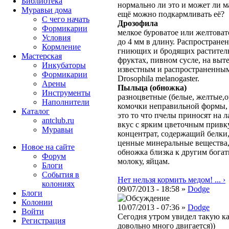
Библиотека
нормально ли это и может ли м
Муравьи дома
ещё можно подкармливать её?
С чего начать
Дрозофила
Формикарии
мелкое буроватое или желтовато
Условия
до 4 мм в длину. Распростране
Кормление
гниющих и бродящих раститель
Мастерская
фруктах, пивном сусле, на выт
Инкубаторы
известным и распространенным
Формикарии
Drosophila melanogaster.
Арены
Пыльца (обножка)
Инструменты
разноцветные
(белые, желтые,
Наполнители
комочки неправильной формы,
Каталог
это то что пчелы приносят на л
antclub.ru
вкус с ярким цветочным прив
Муравьи
концентрат, содержащий белки,
ценные минеральные вещества,
Новое на сайте
обножка близка к другим бога
Форум
молоку, яйцам.
Блоги
События в
Нет нельзя кормить медом! ... ›
колониях
09/07/2013 - 18:58 »
Dodge
Блоги
Колонии
10/07/2013 - 07:36 »
Dodge
Войти
Сегодня утром увидел такую ка
Peгиcтpaция
довольно много двигается))