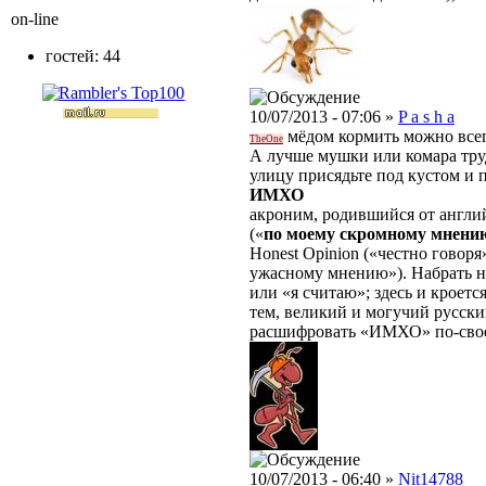
on-line
гостей: 44
10/07/2013 - 07:06 »
P a s h a
мёдом кормить можно всег
TheOne
А лучше мушки или комара труд
улицу присядьте под кустом и п
ИМХО
акроним, родившийся от англ
(«
по моему скромному мнени
Honest Opinion («честно говоря»
ужасному мнению»). Набрать 
или «я считаю»; здесь и кроетс
тем, великий и могучий русски
расшифровать «ИМХО» по-свое
10/07/2013 - 06:40 »
Nit14788