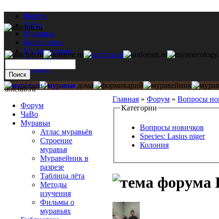
Форум
ЧаВо
Муравьи
Библиотека
Муравьи дома
Мастерская
Каталог
antclub.ru
Главная
»
Форум
»
Вопросы но
Форум
Категории
ЧаВо
Муравьи
Вопросы новичков
Атлас муравьёв
Species: Lasius niger
Строение
Колония
муравья
Муравейник в
разрезе
Таблица лёта
L
Методы
изучения
Фильмы о
муравьях