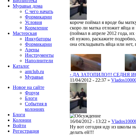
Библиотека
Муравьи дома
С чего начать
Формикарии
Условия
короче поймал я вроде бы матку
Кормление
скоро ли матка отложит яйца и
Мастерская
(поймал в апреле 2012 года, их
Инкубаторы
ей нужно, раскажите подробно,
Формикарии
она откладывать яйца или нет, п
Арены
Инструменты
Наполнители
Каталог
antclub.ru
‹ ДА ЗАТОПИЛО!!! СЕДНЯ ИС
Муравьи
11/04/2012 - 22:37 »
Vlados1000
Новое на сайте
Форум
Блоги
События в
колониях
Блоги
Колонии
16/04/2012 - 13:22 »
Vlados1000
Войти
Ну вот сегодня иду из школы н
Peгиcтpaция
делать ей!!!