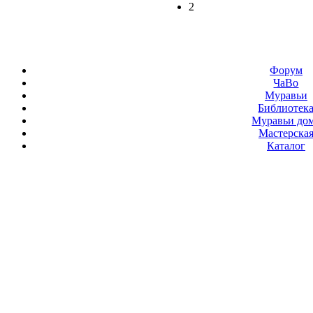
2
Форум
ЧаВо
Муравьи
Библиотек
Муравьи до
Мастерска
Каталог