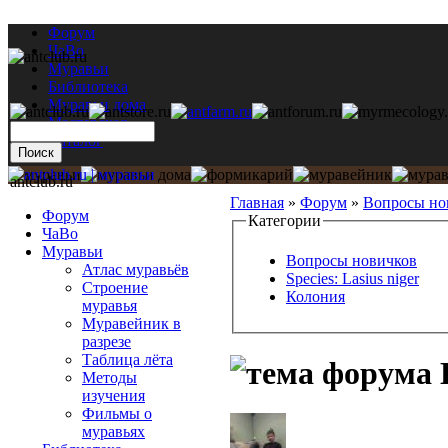
Форум
ЧаВо
Муравьи
Библиотека
Муравьи дома
Мастерская
Каталог
antclub.ru
Главная
»
Форум
»
Вопросы но
Форум
Категории
ЧаВо
Муравьи
Вопросы новичков
Атлас муравьёв
Species: Lasius niger
Строение
Колония
муравья
Муравейник в
разрезе
Таблица лёта
L
Методы
изучения
Фильмы о
муравьях