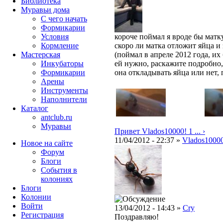
Библиотека
Муравьи дома
С чего начать
Формикарии
Условия
короче поймал я вроде бы матку
Кормление
скоро ли матка отложит яйца и
Мастерская
(поймал в апреле 2012 года, их
Инкубаторы
ей нужно, раскажите подробно,
Формикарии
она откладывать яйца или нет, п
Арены
Инструменты
Наполнители
Каталог
antclub.ru
Муравьи
Привет Vlados10000! 1 ... ›
11/04/2012 - 22:37 »
Vlados1000
Новое на сайте
Форум
Блоги
События в
колониях
Блоги
Колонии
Войти
13/04/2012 - 14:43 »
Cry
Peгиcтpaция
Поздравляю!