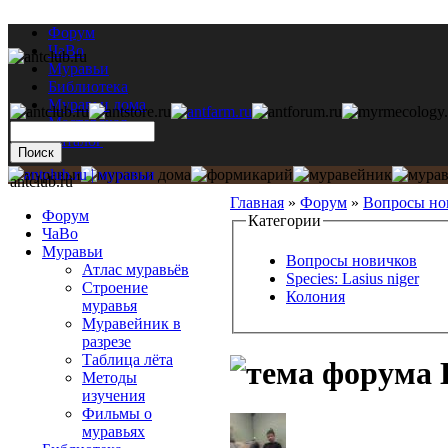
Форум
ЧаВо
Муравьи
Библиотека
Муравьи дома
Мастерская
Каталог
antclub.ru
Главная
»
Форум
»
Вопросы но
Форум
Категории
ЧаВо
Муравьи
Вопросы новичков
Атлас муравьёв
Species: Lasius niger
Строение
Колония
муравья
Муравейник в
разрезе
Таблица лёта
L
Методы
изучения
Фильмы о
муравьях