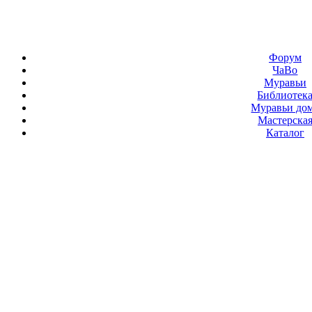
Форум
ЧаВо
Муравьи
Библиотек
Муравьи до
Мастерска
Каталог