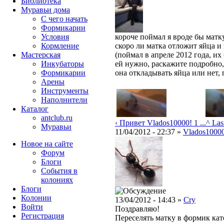
Библиотека
Муравьи дома
С чего начать
Формикарии
Условия
короче поймал я вроде бы матку
Кормление
скоро ли матка отложит яйца и
Мастерская
(поймал в апреле 2012 года, их
Инкубаторы
ей нужно, раскажите подробно,
Формикарии
она откладывать яйца или нет, п
Арены
Инструменты
Наполнители
Каталог
antclub.ru
‹ Привет Vlados10000! 1 ...
^ Las
Муравьи
11/04/2012 - 22:37 »
Vlados1000
Новое на сайте
Форум
Блоги
События в
колониях
Блоги
Колонии
13/04/2012 - 14:43 »
Cry
Войти
Поздравляю!
Peгиcтpaция
Переселять матку в формик кат