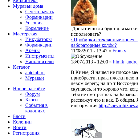
Библиотека
Муравьи дома
С чего начать
Формикарии
Условия
Кормление
Достаточно ли будет для матк
Мастерская
использовать?
Инкубаторы
‹ Пробирки стеклянные конеч ..
Формикарии
лабораторные колбы?
Арены
11/08/2011 - 13:47 »
Franky
Инструменты
Наполнители
18/07/2013 - 12:00 »
himik_andre
Каталог
В Киеве, Я нашел не плохое ме
antclub.ru
приобрести, практически всю п
Муравьи
левом берегу, на пр-т Воссоеди
Новое на сайте
скупаюсь, и то хорошо что, ког
Форум
тебя не смотрят как на Барана.
Блоги
расскажут что и как. В общем, 
События в
информация
http://snevrobiznes.a
колониях
Блоги
Колонии
Войти
Peгиcтpaция