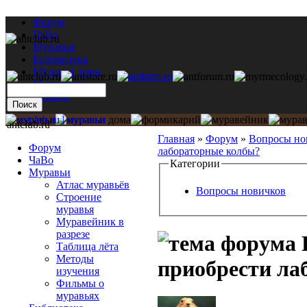
Форум
ЧаВо
Муравьи
Библиотека
Муравьи дома
Мастерская
Каталог
antclub.ru
Главная
»
Форум
»
Вопросы но
Форум
лабораторные колбы?
ЧаВо
Категории
Муравьи
Атлас муравьёв
Вопросы новичков
Строение
муравья
Муравейник в
разрезе
Таблица лёта
Методы
приобрести ла
изучения
Фильмы о
муравьях