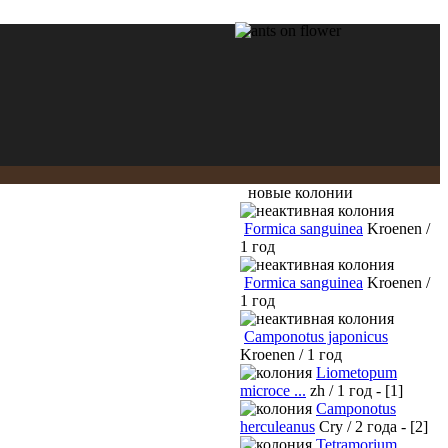
новые колонии
Formica sanguinea
Kroenen /
1 год
Formica sanguinea
Kroenen /
1 год
Camponotus japonicus
Kroenen / 1 год
Liometopum
microce ...
zh / 1 год - [1]
Camponotus
herculeanus
Cry / 2 года - [2]
Tetramorium