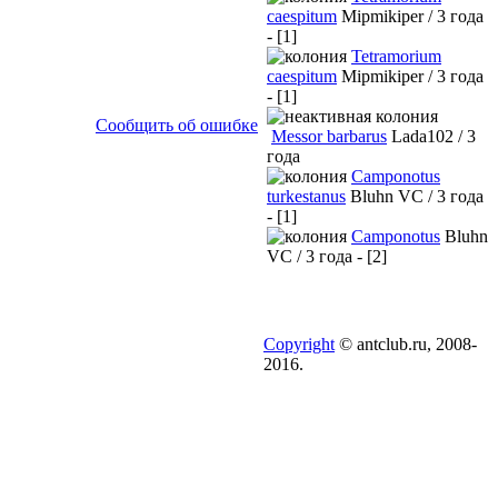
caespitum
Mipmikiper / 3 года
- [1]
Tetramorium
caespitum
Mipmikiper / 3 года
- [1]
Сообщить об ошибке
Messor barbarus
Lada102 / 3
года
Camponotus
turkestanus
Bluhn VC / 3 года
- [1]
Camponotus
Bluhn
VC / 3 года - [2]
Copyright
© antclub.ru, 2008-
2016.