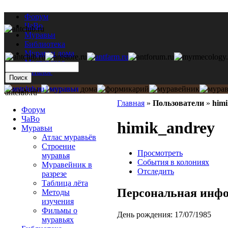
Форум
ЧаВо
Муравьи
Библиотека
Муравьи дома
Мастерская
Каталог
antclub.ru
Главная
»
Пользователи
»
him
Форум
ЧаВо
himik_andrey
Муравьи
Атлас муравьёв
Строение
Просмотреть
муравья
События в колониях
Муравейник в
Отследить
разрезе
Таблица лёта
Персональная инф
Методы
изучения
Фильмы о
День рождения:
17/07/1985
муравьях