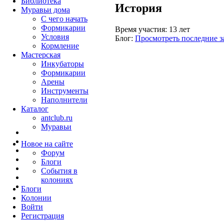
Библиотека
История
Муравьи дома
С чего начать
Формикарии
Время участия:
13 лет
Условия
Блог:
Просмотреть последние з
Кормление
Мастерская
Инкубаторы
Формикарии
Арены
Инструменты
Наполнители
Каталог
antclub.ru
Муравьи
Новое на сайте
Форум
Блоги
События в
колониях
Блоги
Колонии
Войти
Peгиcтpaция