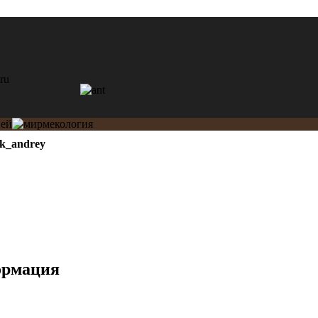
ik_andrey
ормация