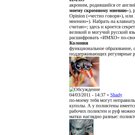
акроним, родившийся от англ
моему скромному мнению
»),
Opinion («честно говоря»), или
мнению»). Набрать на клавиат
считаю»; здесь и кроется секре
великий и могучий русский яз
расшифровать «ИМХО» по-свое
Колония
функциональное образование, с
поддерживающих регулярные 
04/03/2011 - 14:37 »
Shady
по-моему тебя могут неправиль
куполы. А у поликтены имеетс
рабочих поликтен и руф можно
матки наглядно разные: поликт