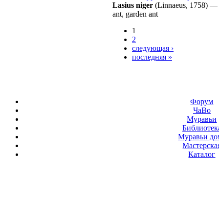
Lasius niger
(Linnaeus, 1758)
ant, garden ant
1
2
следующая ›
последняя »
Форум
ЧаВо
Муравьи
Библиотек
Муравьи до
Мастерска
Каталог