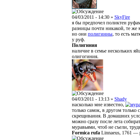
04/03/2011 - 14:30 »
SkyFire
я бы предпочел поликтен руфа
разницы почти никакой, те же 
но они
полигинны
, то есть м
у руф.
Полигиния
наличие в семье нескольких я
олигогиния.
04/03/2011 - 13:13 »
Shady
насколько мне известно,
только самок, в другом только
скрещивания. В домашних усло
можно сразу после лета собират
муравьями, чтоб не съели, труд
Formica rufa
Linnaeus, 1761
—