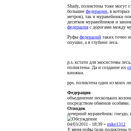
Shady, поликтены тоже могут 
большие
федерации
, в которых
метров), так и муравейники п
десятков муравейников и заним
федерация
с дорогами между м
Руфы
федераций
таких точно н
опушке, а в глубине леса.
p.s. кстати для экосистемы лес
поликтены. Да и создание их
о
книжки.
pps. поликтена один из моих 
Федерация
объединение нескольких коло
посредством обменов особями.
Отводок
дочерний муравейник: гнездо, 
04/03/2011 - 18:39 »
mike1312
У меня руфы (или поликтены то