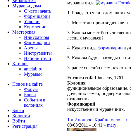
Библиотека
муравьи вида
Formic
Муравьи дома
С чего начать
1. Рождаются ли в домашних усл
Формикарии
Условия
2. Может ли происходить лет 
Кормление
Мастерская
3. Какова может быть численн
Инкубаторы
лесных муравьев?
Формикарии
Арены
4. Какого вида
формикарии
луч
Инструменты
5. Каковы будут расходы на п
Наполнители
Каталог
Заранее спасибо всем, кто ответ
antclub.ru
Муравьи
Formica rufa
Linnaeus, 1761
—
Колония
Новое на сайте
функциональное образование, 
Форум
дочерних семей, поддерживаю
Блоги
отношения
События в
Формикарий
колониях
искусственный муравейник.
Блоги
Колонии
1 и 2 вопрос. Крайне мало ... ›
Войти
03/03/2011 - 10:41 »
mary
Peгиcтpaция