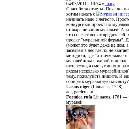
04/03/2011 - 10:34 »
mary
Спасибо за ответы! Поясню, п
хотим начать с
ниге
начинать надо с легкого. Прост
конкурсный проект по муравьям
от выращивания муравьев. А т.
что спасает лес от вредителей
проект "муравьиной фермы". Д
(может это будет даже не дом, 
заселяем в лес где их не хвата
методики, где "отпочковывают
муравейника в живой природе и
интересно, а смогут ли они раз
рядом несколько муравейников?
тему, пожалуйста пишите. И е
собирать муравьиную кислоту?
Lasius niger
(Linnaeus, 1758)
ant, garden ant
Formica rufa
Linnaeus, 1761
—
муравей