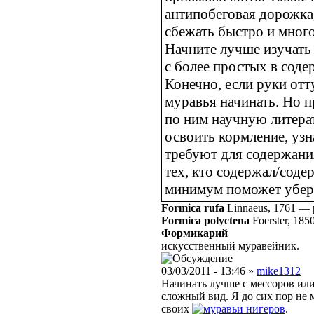
антипобеговая дорожка
сбежать быстро и много
Начните лучше изучать 
с более простых в соде
Конечно, если руки отт
муравья начинать. Но п
по ним научную литерат
освоить кормление, узн
требуют для содержания
тех, кто содержал/соде
минимум поможет убере
Formica rufa
Linnaeus, 1761
—
Formica polyctena
Foerster, 185
Формикарий
искусственный муравейник.
03/03/2011 - 13:46 »
mike1312
Начинать лучше с мессоров ил
сложный вид. Я до сих пор не
своих
нигеров
.