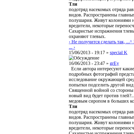
Тли
подотряд насекомых отряда рав
видов. Распространены главны
полушария. Живут колониями н
вредители, некоторые переносч
Сахаристые испражнения тлевы
охраняют тлевых.
‹ Не получится сделать так, ...
^
... ›
15/06/2013 - 19:17 »
special K
16/06/2013 - 23:47 »
grEy
Если автора интересуют какие 
подробных фотографий представ
исследование окружающей сред
попытки подселить другой вид 
Священной войной со стороны к
новый вид будет против тлей?.
медовым сиропом в больших ко
Тли
подотряд насекомых отряда рав
видов. Распространены главны
полушария. Живут колониями н
вредители, некоторые переносч
Сахаристые испражнения тлевы