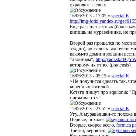
охраняют тлевых.
16/06/2013 - 17:05 »
special K
http://img-fotki.yandex.ru/get/9
Еще раз снял лесных (более кач
кипишь на муравейнике, не при
Второй раз прошелся по местнос
заодно), оказалось там очень м
каком-то доминировании вести 
"двойным",
http://yadi.sk/d/Q
которому их отнес (pranensis).
16/06/2013 - 05:15 »
special K
>Не получится сделать так, чт
коренных жителей.
Кстати пишут про aquilonia: "
приживаются".
15/06/2013 - 23:55 »
special K
Угу. А муравьишки-то похоже в
Первые, похоже,
for
Вторые, скорее всего,
formica pr
Третьи, вероятно,
se
Как интересен мир..