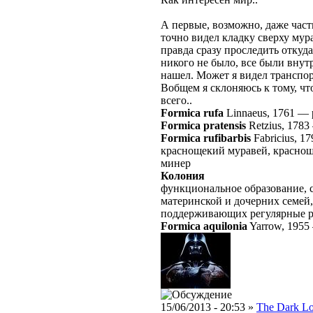
А первые, возможно, даже час
точно видел кладку сверху мур
правда сразу проследить откуда 
никого не было, все были внут
нашел. Может я видел транспо
Вобщем я склоняюсь к тому, что
всего..
Formica rufa
Linnaeus, 1761
—
Formica pratensis
Retzius, 1783
Formica rufibarbis
Fabricius, 17
краснощекий муравей, краснощ
минер
Колония
функциональное образование, 
материнской и дочерних семей,
поддерживающих регулярные 
Formica aquilonia
Yarrow, 1955
15/06/2013 - 20:53 »
The Dark L