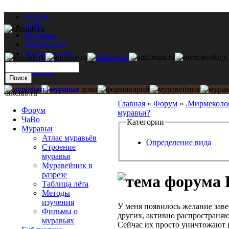
Форум
ЧаВо
Муравьи
Библиотека
Муравьи дома
Мастерская
Каталог
antclub.ru
Главная
»
Форум
»
.Мирмеколо
Форум
муравьи?
ЧаВо
Категории
Муравьи
Атлас муравьёв
Определение вида
Строение
муравья
Муравейник в
разрезе
К
Таблица лёта
Методы
изучения
У меня появилось желание заве
Фильмы о
других, активно распространя
муравьях
Сейчас их просто уничтожают (