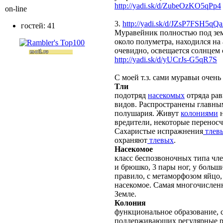
http://yadi.sk/d/ZubeOzKO5qPp4
on-line
3.
http://yadi.sk/d/JZsP7FSH5qQ
гостей: 41
Муравейник полностью под зем
около полуметра, находился на
очевидно, освещается солнцем 
http://yadi.sk/d/yUCrJs-G5qR7S
С моей т.з. сами муравьи очень
Тли
подотряд
насекомых
отряда рав
видов. Распространены главны
полушария. Живут
колониями
н
вредители, некоторые переносч
Сахаристые испражнения
тлев
охраняют
тлевых
.
Насекомое
класс беспозвоночных типа чле
и брюшко, 3 пары ног, у больш
правило, с метаморфозом яйцо,
насекомое. Самая многочислен
Земле.
Колония
функциональное образование, с
поддерживающих регулярные 