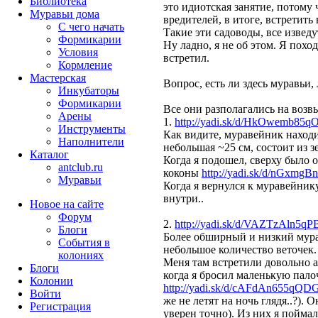
Библиотека
это идиотская занятие, потому 
Муравьи дома
вредителей, в итоге, встретить
С чего начать
Такие эти садоводы, все изведут
Формикарии
Ну ладно, я не об этом. Я похо
Условия
встретил.
Кормление
Мастерская
Вопрос, есть ли здесь муравьи, 
Инкубаторы
Формикарии
Все они разполагались на возв
Арены
1.
http://yadi.sk/d/HkOwemb85q
Инструменты
Как видите, муравейник находи
Наполнители
небольшая ~25 см, состоит из з
Каталог
Когда я подошел, сверху было о
antclub.ru
коконы
http://yadi.sk/d/nGxmgB
Муравьи
Когда я вернулся к муравейнику
внутри..
Новое на сайте
Форум
2.
http://yadi.sk/d/VAZTzAln5q
Блоги
Более обширный и низкий мурав
События в
небольшое количество веточек.
колониях
Меня там встретили довольно аг
Блоги
когда я бросил маленькую палоч
Колонии
http://yadi.sk/d/cAFdAn655qQD
Войти
же не летят на ночь глядя..?).
Peгиcтpaция
уверен точно). Из них я пойма