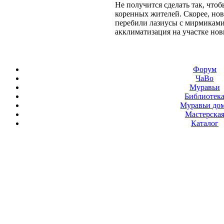
Не получится сделать так, что
коренных жителей. Скорее, нов
перебили лазиусы с мирмиками.
акклиматизация на участке нов
Форум
ЧаВо
Муравьи
Библиотек
Муравьи до
Мастерска
Каталог