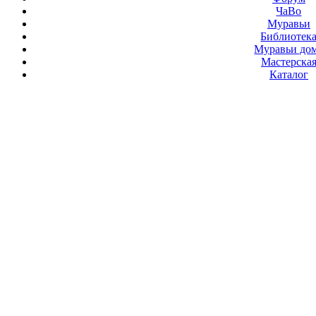
ЧаВо
Муравьи
Библиотек
Муравьи до
Мастерска
Каталог