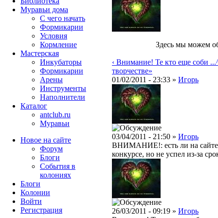
Библиотека
Муравьи дома
С чего начать
Формикарии
Условия
Кормление
Здесь мы можем о
Мастерская
Инкубаторы
‹ Внимание! Те кто еще соби ...
Формикарии
творчестве»
Арены
01/02/2011 - 23:33 »
Игорь
Инструменты
Наполнители
Каталог
antclub.ru
Муравьи
03/04/2011 - 21:50 »
Игорь
Новое на сайте
ВНИМАНИЕ!: есть ли на сайте 
Форум
конкурсе, но не успел из-за сро
Блоги
События в
колониях
Блоги
Колонии
Войти
Peгиcтpaция
26/03/2011 - 09:19 »
Игорь