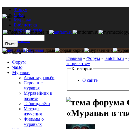
Форум
ЧаВо
Муравьи
Библиотека
Муравьи дома
Мастерская
Каталог
antclub.ru
Главная
»
Форум
»
.antclub.ru
»
Форум
творчестве»
ЧаВо
Категории
Муравьи
Атлас муравьёв
О сайте
Строение
муравья
Муравейник в
разрезе
Таблица лёта
Методы
«Муравьи в тв
изучения
Фильмы о
муравьях