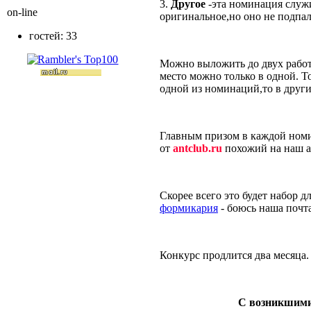
3.
Другое
-эта номинация служит
on-line
оригинальное,но оно не подп
гостей: 33
Можно выложить до двух рабо
место можно только в одной. То
одной из номинаций,то в други
Главным призом в каждой ном
от
antclub.ru
похожий на наш 
Скорее всего это будет набор 
формикария
- боюсь наша почта
Конкурс продлится два месяца.
С возникшими во