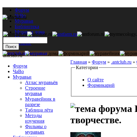
Форум
ЧаВо
Муравьи
Библиотека
Муравьи дома
Мастерская
Каталог
antclub.ru
Главная
»
Форум
»
.antclub.ru
»
Форум
Категории
ЧаВо
Муравьи
О сайте
Атлас муравьёв
Формикарий
Строение
муравья
Муравейник в
разрезе
Таблица лёта
Методы
творчестве.
изучения
Фильмы о
муравьях