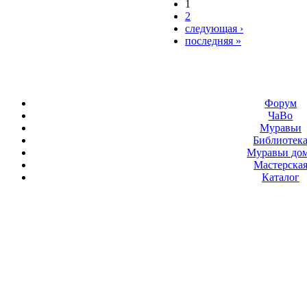
1
2
следующая ›
последняя »
Форум
ЧаВо
Муравьи
Библиотек
Муравьи до
Мастерска
Каталог