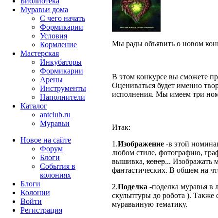
Библиотека
Муравьи дома
С чего начать
Формикарии
Условия
Мы рады объявить о новом ко
Кормление
Мастерская
Инкубаторы
Формикарии
В этом конкурсе вы сможете пр
Арены
Оцениваться будет именно твор
Инструменты
исполнения. Мы имеем три но
Наполнители
Каталог
antclub.ru
Муравьи
Итак:
Новое на сайте
1.
Изображение
-в этой номина
Форум
любом стиле, фотографию, граф
Блоги
вышивка,
ковер
... Изображать
События в
фантастических. В общем на чт
колониях
Блоги
2.
Поделка
-поделка муравья в 
Колонии
скульптуры до робота ). Также
Войти
муравьиную тематику.
Peгиcтpaция