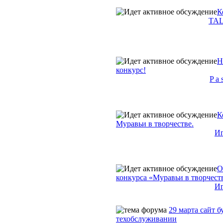
К
TA
Н
конкурс!
P a 
К
Муравьи в творчестве.
Иг
О
конкурса «Муравьи в творчест
Иг
29 марта сайт б
техобслуживании