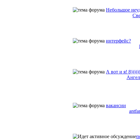
Небольшое неу
Св
интерфейс?
А вот и я! 8)))))
Ангел
вакансии
antfa
п