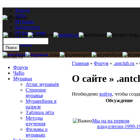
Форум
ЧаВо
Муравьи
Библиотека
Муравьи дома
Мастерская
Каталог
antclub.ru
Главная
»
Форум
»
.antclub.ru
»
Форум
ЧаВо
О сайте » .ant
Муравьи
Атлас муравьёв
Строение
Необходимо
войти
, чтобы созд
муравья
Обсуждение
Муравейник в
разрезе
Таблица лёта
Методы
Мы на на первом
изучения
влад-елесин-1999-1
Фильмы о
муравьях