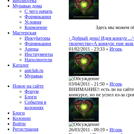
Библиотека
Муравьи дома
С чего начать
Формикарии
Условия
Кормление
Здесь мы можем о
Мастерская
Инкубаторы
‹ Добрый день! Идея конкур ...
^
Формикарии
творчестве»
А конкурс еще жив
Арены
01/02/2011 - 23:33 »
Игорь
Инструменты
Наполнители
Каталог
antclub.ru
Муравьи
03/04/2011 - 21:50 »
Игорь
Новое на сайте
ВНИМАНИЕ!: есть ли на сайте 
Форум
конкурсе, но не успел из-за сро
Блоги
События в
колониях
Блоги
Колонии
Войти
Peгиcтpaция
26/03/2011 - 09:19 »
Игорь