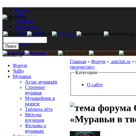
Форум
ЧаВо
Муравьи
Библиотека
Муравьи дома
Мастерская
Каталог
antclub.ru
Главная
»
Форум
»
.antclub.ru
»
Форум
творчестве»
ЧаВо
Категории
Муравьи
Атлас муравьёв
О сайте
Строение
муравья
Муравейник в
разрезе
Таблица лёта
Методы
«Муравьи в тв
изучения
Фильмы о
муравьях