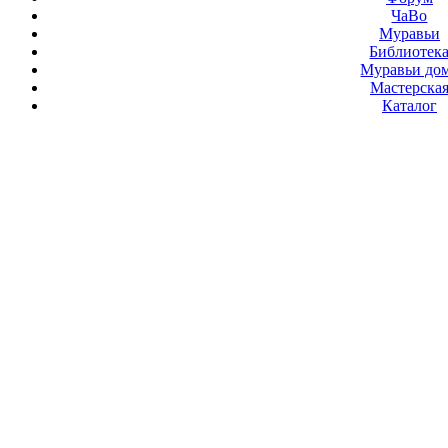
ЧаВо
Муравьи
Библиотек
Муравьи до
Мастерска
Каталог