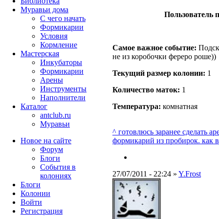
Библиотека
Муравьи дома
Пользователь п
С чего начать
Формикарии
Условия
Кормление
Самое важное событие:
Подска
Мастерская
не из коробочки фереро роше))
Инкубаторы
Формикарии
Текущий размер кoлонии:
1
Арены
Инструменты
Количество маток:
1
Наполнители
Каталог
Температура:
комнатная
antclub.ru
Муравьи
^ готовлюсь заранее сделать а
Новое на сайте
формикарий из пробирок. как в
Форум
Блоги
События в
27/07/2011 - 22:24 »
Y.Frost
колониях
Блоги
Колонии
Войти
Peгиcтpaция