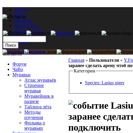
Форум
ЧаВо
Муравьи
Библиотека
Муравьи дома
Мастерская
Каталог
antclub.ru
Главная
»
Пользователи
»
Y.Fr
Форум
заранее сделать арену чтоб 
ЧаВо
Категории
Муравьи
Атлас муравьёв
Species: Lasius niger
Строение
муравья
Муравейник в
разрезе
Lasiu
Таблица лёта
Методы
заранее сделат
изучения
Фильмы о
подключить
муравьях