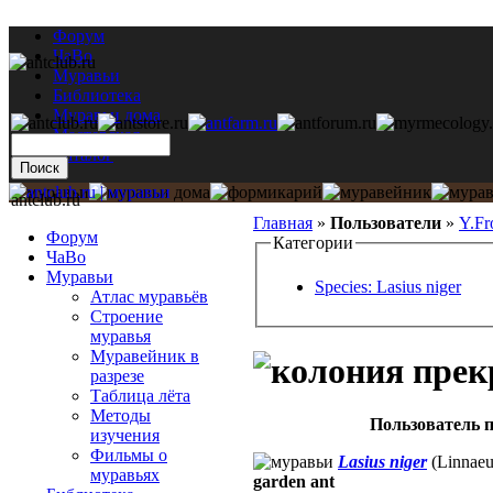
Форум
ЧаВо
Муравьи
Библиотека
Муравьи дома
Мастерская
Каталог
antclub.ru
Главная
»
Пользователи
»
Y.Fr
Форум
Категории
ЧаВо
Муравьи
Species: Lasius niger
Атлас муравьёв
Строение
муравья
Муравейник в
разрезе
Таблица лёта
Методы
Пользователь п
изучения
Фильмы о
Lasius niger
(Linnaeu
муравьях
garden ant