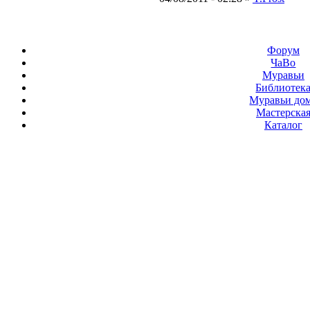
Форум
ЧаВо
Муравьи
Библиотек
Муравьи до
Мастерска
Каталог