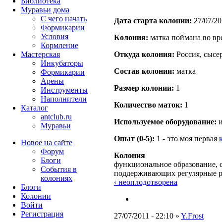
Библиотека
Муравьи дома
С чего начать
Дата старта кoлонии:
27/07/20
Формикарии
Условия
Кoлония:
матка поймана во вр
Кормление
Мастерская
Откуда кoлония:
Россия, сысер
Инкубаторы
Состав кoлонии:
матка
Формикарии
Арены
Размер кoлонии:
1
Инструменты
Наполнители
Количество маток:
1
Каталог
antclub.ru
Используемое оборудование:
и
Муравьи
Опыт (0-5):
1 - это моя первая
Новое на сайте
Форум
Колония
Блоги
функциональное образование, с
События в
поддерживающих регулярные 
колониях
‹ неоплодотворена
Блоги
Колонии
Войти
Peгиcтpaция
27/07/2011 - 22:10 »
Y.Frost