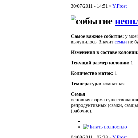
30/07/2011 - 14:51 »
Y.Frost
неоп
Самое важное событие:
у моей
вылупилось. Значит
семьи
не бу
Изменения в составе кoлонии
Текущий размер кoлонии:
1
Количество маток:
1
Температура:
комнатная
Семья
основная форма существования
репродуктивных (самки, самцы
(рабочие).
04/08/2011 - 02:28 »
Y.Frost