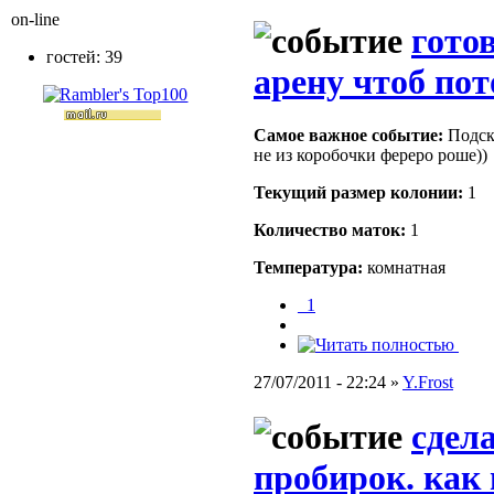
on-line
гото
гостей: 39
арену чтоб по
Самое важное событие:
Подска
не из коробочки фереро роше))
Текущий размер кoлонии:
1
Количество маток:
1
Температура:
комнатная
_1
27/07/2011 - 22:24 »
Y.Frost
сдел
пробирок. как 