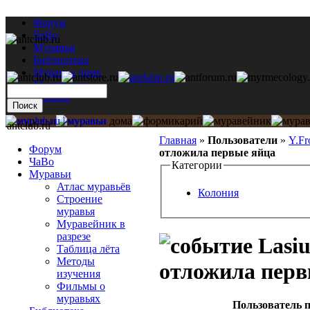
Форум
ЧаВо
Муравьи
Библиотека
Муравьи дома
Мастерская
Каталог
antclub.ru
Главная
»
Пользователи
»
Y.Fr
Форум
отложила первые яйца
ЧаВо
Категории
Муравьи
Атлас муравьёв
Колония
Строение
муравья
Муравейник в
разрезе
Lasiu
Таблица лёта
Методы
отложила перв
изучения
Фильмы о
муравьях
Пользователь п