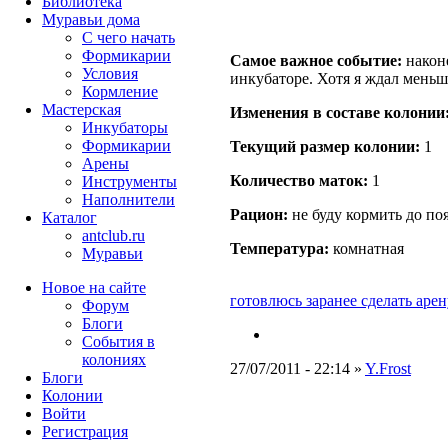
Библиотека
Муравьи дома
С чего начать
Формикарии
Самое важное событие:
наконе
Условия
инкубаторе. Хотя я ждал меньш
Кормление
Мастерская
Изменения в составе кoлонии
Инкубаторы
Формикарии
Текущий размер кoлонии:
1
Арены
Количество маток:
1
Инструменты
Наполнители
Рацион:
не буду кормить до по
Каталог
antclub.ru
Температура:
комнатная
Муравьи
Новое на сайте
готовлюсь заранее сделать аре
Форум
Блоги
События в
колониях
27/07/2011 - 22:14 »
Y.Frost
Блоги
Колонии
Войти
Peгиcтpaция