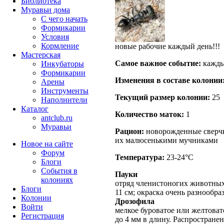
Библиотека
Муравьи дома
С чего начать
Формикарии
Условия
Кормление
новые рабочие каждый день!!!
Мастерская
Самое важное событие:
каждый
Инкубаторы
Формикарии
Изменения в составе кoлонии
Арены
Инструменты
Текущий размер кoлонии:
25
Наполнители
Каталог
Количество маток:
1
antclub.ru
Муравьи
Рацион:
новорожденные сверч
их малюсенькими мучниками
Новое на сайте
Форум
Температура:
23-24°C
Блоги
События в
Пауки
колониях
отряд членистоногих животных 
Блоги
11 см; окраска очень разнообраз
Колонии
Дрозофила
Войти
мелкое буроватое или желтовато
Peгиcтpaция
до 4 мм в длину. Распростране