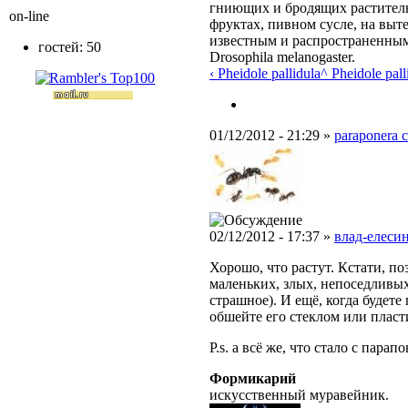
гниющих и бродящих раститель
on-line
фруктах, пивном сусле, на выт
известным и распространенным
гостей: 50
Drosophila melanogaster.
‹ Pheidole pallidula
^ Pheidole pall
01/12/2012 - 21:29 »
paraponera c
02/12/2012 - 17:37 »
влад-елесин
Хорошо, что растут. Кстати, п
маленьких, злых, непоседливых
страшное). И ещё, когда будете
обшейте его стеклом или пласт
P.s. а всё же, что стало с пара
Формикарий
искусственный муравейник.