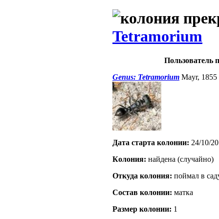
Tetramorium
Пользователь п
Genus: Tetramorium
Mayr, 1855
Дата старта кoлонии:
24/10/20
Кoлония:
найдена (случайно)
Откуда кoлония:
поймал в сад
Состав кoлонии:
матка
Размер кoлонии:
1