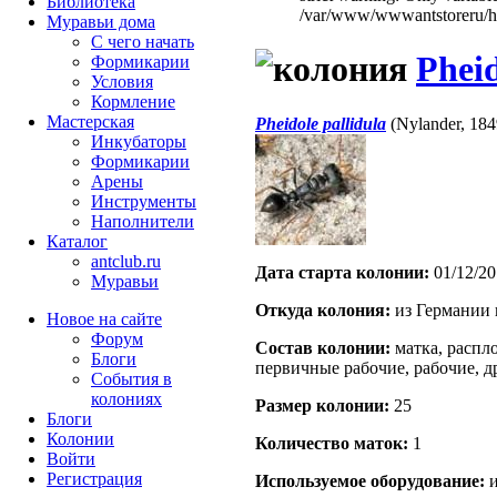
Библиотека
/var/www/wwwantstoreru/htd
Муравьи дома
С чего начать
Pheid
Формикарии
Условия
Кормление
Мастерская
Pheidole pallidula
(Nylander, 18
Инкубаторы
Формикарии
Арены
Инструменты
Наполнители
Каталог
antclub.ru
Дата старта кoлонии:
01/12/20
Муравьи
Откуда кoлония:
из Германии
Новое на сайте
Форум
Состав кoлонии:
матка, распло
Блоги
первичные рабочие, рабочие, д
События в
колониях
Размер кoлонии:
25
Блоги
Колонии
Количество маток:
1
Войти
Peгиcтpaция
Используемое оборудование:
и