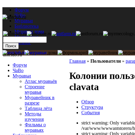
Форум
ЧаВо
Муравьи
Библиотека
Муравьи дома
Мастерская
Каталог
antclub.ru
Главная
»
Пользователи
»
para
Форум
ЧаВо
Колонии польз
Муравьи
Атлас муравьёв
clavata
Строение
муравья
Муравейник в
Обзор
разрезе
Структура
Таблица лёта
События
Методы
изучения
strict warning: Only variabl
Фильмы о
/var/www/wwwantstoreru/htd
муравьях
strict warning: Only variabl