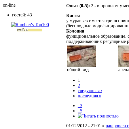
on-line
Опыт (0-5):
2 - в прошлом у м
гостей: 43
Касты
у муравьев имеется три основн
(бесплодные модифицированны
Колония
функциональное образование, с
поддерживающих регулярные 
общий вид
арен
1
2
следующая ›
последняя »
_3
_5
01/12/2012 - 21:01 »
paraponera c