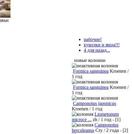
авьи
рабочие!
куколки и яица!!!
4 для назад...
новые колонии
Formica sanguinea
Kroenen /
1 год
Formica sanguinea
Kroenen /
1 год
Camponotus japonicus
Kroenen / 1 год
Liometopum
microce ...
zh / 1 год - [1]
Camponotus
herculeanus
Cry / 2 года - [2]