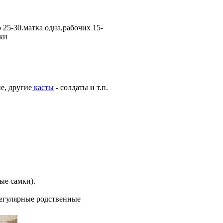
25-30.матка одна,рабочих 15-
тки
е, другие
касты
- солдаты и т.п.
ые самки).
регулярные родственные