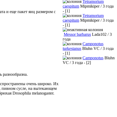
Tetramorium
caespitum
Mipmikiper / 3 года
- [1]
ата и еще пакет яиц размером с
Tetramorium
caespitum
Mipmikiper / 3 года
- [1]
Messor barbarus
Lada102 / 3
года
Camponotus
turkestanus
Bluhn VC / 3 года
- [1]
Camponotus
Bluhn
VC / 3 года - [2]
ь разнообразна.
Распространены очень широко. Их
, пивном сусле, на вытекающем
юхая Drosophila melanogaster.