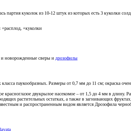
сь партия куколок из 10-12 штук из которых есть 3 куколки солд
:
+расплод, +куколки
и новорожденные сверы и
дрозофилы
класса паукообразных. Размеры от 0,7 мм до 11 см; окраска очен
ое красноглазое двукрылое насекомое – от 1,5 до 4 мм в длину. 
одящих растительных остатках, а также в загнивающих фруктах
 известным и распространенным видом является Дрозофила чернобр
lavata