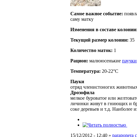
Самое важное событие:
появла
саму матку
Изменения в составе кoлонии
Текущий размер кoлонии:
35
Количество маток:
1
Рацион:
малююсенькие
паучки
Температура:
20-22°C
Пауки
отряд членистоногих животных 
Дрозофила
мелкое буроватое или желтоват
личинки живут в гниющих и бр
соке деревьев и т.д. Наиболее
15/12/2012 - 12:40 »
paraponera c