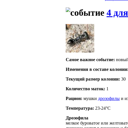
4 для
Самое важное событие:
новый
Изменения в составе кoлонии
Текущий размер кoлонии:
30
Количество маток:
1
Рацион:
мушки
дрозофилы
и и
Температура:
23-24°C
Дрозофила
мелкое буроватое или желтоват