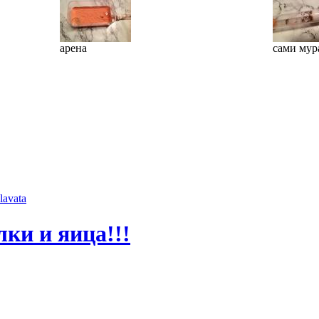
арена
сами мур
lavata
лки и яица!!!