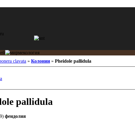
ponera clavata
»
Колонии
»
Pheidole pallidula
la
ole pallidula
49)
феидолия