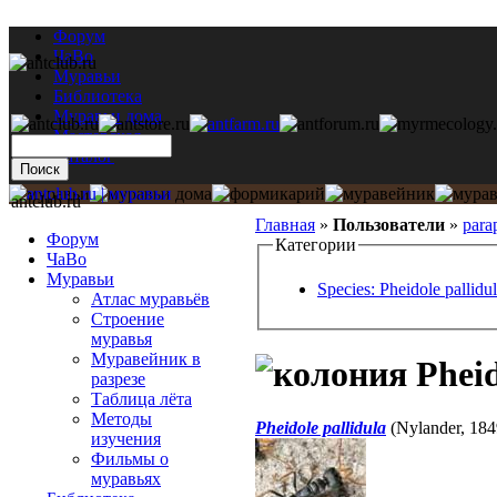
Форум
ЧаВо
Муравьи
Библиотека
Муравьи дома
Мастерская
Каталог
antclub.ru
Главная
»
Пользователи
»
para
Форум
Категории
ЧаВо
Муравьи
Species: Pheidole pallidu
Атлас муравьёв
Строение
муравья
Муравейник в
Pheid
разрезе
Таблица лёта
Методы
Pheidole pallidula
(Nylander, 18
изучения
Фильмы о
муравьях