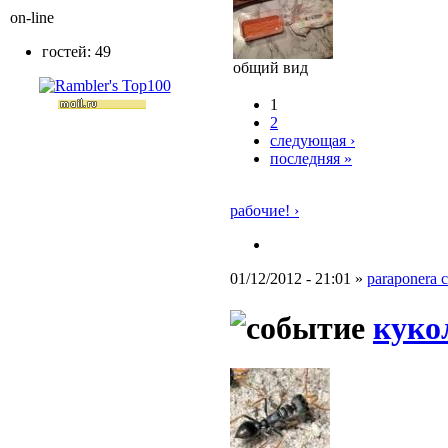
on-line
гостей: 49
общий вид
1
2
следующая ›
последняя »
рабочие! ›
01/12/2012 - 21:01 »
paraponera c
куко