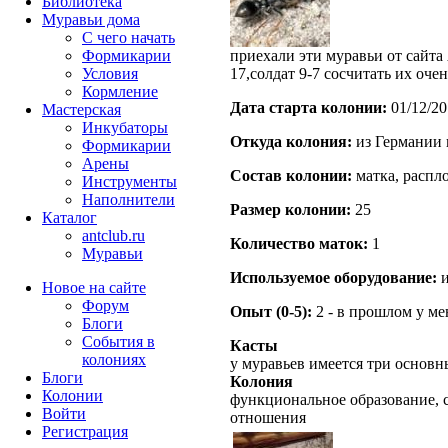
Библиотека
Муравьи дома
С чего начать
Формикарии
приехали эти муравьи от сайта
Условия
17,солдат 9-7 сосчитать их оч
Кормление
Дата старта кoлонии:
01/12/20
Мастерская
Инкубаторы
Откуда кoлония:
из Германии
Формикарии
Арены
Состав кoлонии:
матка, распло
Инструменты
Наполнители
Размер кoлонии:
25
Каталог
antclub.ru
Количество маток:
1
Муравьи
Используемое оборудование:
и
Новое на сайте
Форум
Опыт (0-5):
2 - в прошлом у м
Блоги
События в
Касты
колониях
у муравьев имеется три основ
Блоги
Колония
Колонии
функциональное образование, 
Войти
отношения
Peгиcтpaция