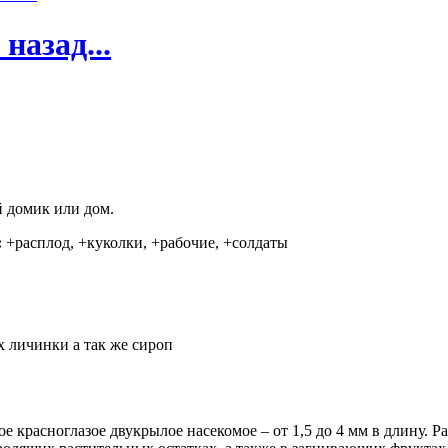
 назад...
 домик или дом.
:
+расплод, +куколки, +рабочие, +солдаты
х личинки а так же сироп
ое красноглазое двукрылое насекомое – от 1,5 до 4 мм в длину. 