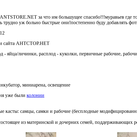
 ANTSTORE.NET за что им большущее спасибо!!!муравьев где то 
ень трудно уж больно быстрые они!постепенно буду добавлять фо
12
 и сайта АНТСТОР.НЕТ
д - яйца/личинки, расплод - куколки, первичные рабочие, рабочи
нкубатор, миниарена, освещение
еня уже были
колонии
ные касты: самцы, самки и рабочие (бесплодные модифицированн
состоящее из материнской и дочерних семей, поддерживающих 